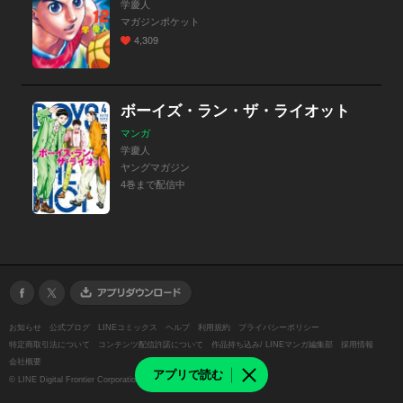
学慶人
マガジンポケット
4,309
ボーイズ・ラン・ザ・ライオット
マンガ
学慶人
ヤングマガジン
4巻まで配信中
お知らせ
公式ブログ
LINEコミックス
ヘルプ
利用規約
プライバシーポリシー
特定商取引法について
コンテンツ配信許諾について
作品持ち込み/ LINEマンガ編集部
採用情報
会社概要
アプリで読む
©
LINE Digital Frontier Corporation