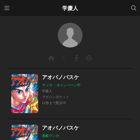
メニ
検索
学慶人
ュー
アオバノバスケ
マンガ ・キャンペーン中
学慶人
マガジンポケット
12巻まで配信中
アオバノバスケ
連載マンガ