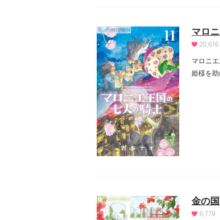
マロニ
20,676
マロニエ
姫様を助
も...
金の国
6,779