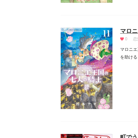
マロニ
0
恋
マロニエ
を助ける
り...
町でう