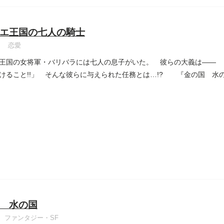
エ王国の七人の騎士
恋愛
王国の女将軍・バリバラには七人の息子がいた。 彼らの大義は―― 
けること!!」 そんな彼らに与えられた任務とは…!? 『金の国 水
 水の国
ファンタジー・SF