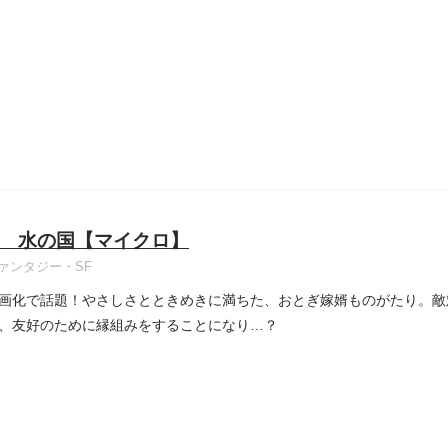
..
 水の国【マイクロ】
ァンタジー・SF
画化で話題！やさしさとときめきに満ちた、おとぎ嫁婿ものがたり。敵
、友好のために縁組みをすることになり…？