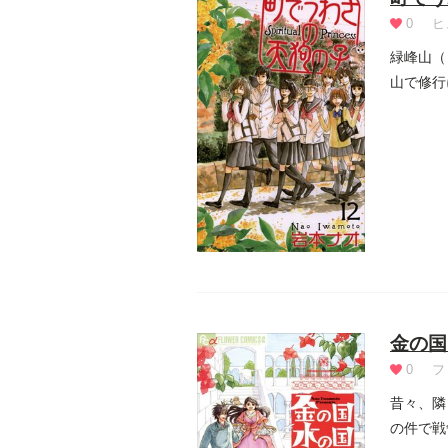
0
ヒ
緑峰山（
山で修行
る毎日だ.
金の国
0
フ
昔々、隣
の件で戦