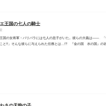
エ王国の七人の騎士
愛
王国の女将軍・バリバラには七人の息子がいた。彼らの大義は―― 「
こと!!」そんな彼らに与えられた任務とは…!? 『金の国 水の国』
わさの天狗の子