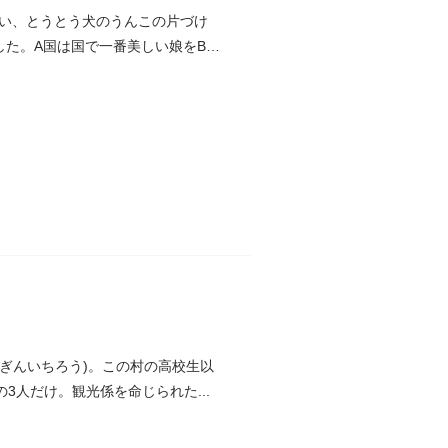
い、とうとう犬のうんこの片づけ
した。A国は国で一番美しい娘をB国
(ぎんいちろう)。この村の高校生以
3人だけ。観光係を命じられた...