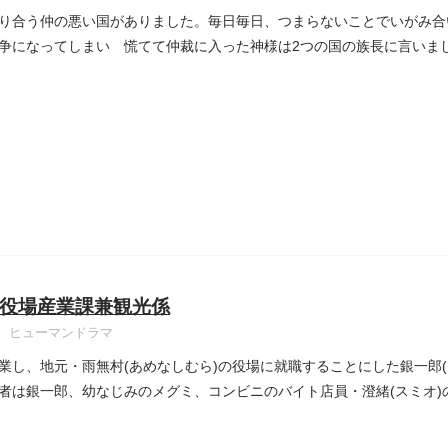
り合う仲の悪い国がありました。毎日毎日、つまらないことでいがみ合
争になってしまい 慌てて仲裁に入った神様は2つの国の族長に言いま
役場産業課兼観光係
ヒューマンドラマ
業し、地元・雨無村(あめなしむら)の役場に就職することにした銀一郎
者は銀一郎、幼なじみのメグミ、コンビニのバイト店員・澄緒(スミオ)の