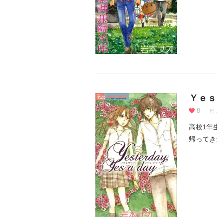
Ｙｅｓ
8
ヒ
高校1年
帰ってき
よ...