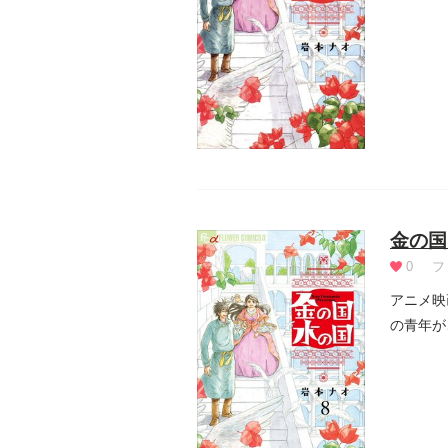
国に嫁に.
金の国
0
フ
アニメ映
の青年が