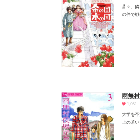
昔々、隣
の件で戦
に嫁...
雨無村
1,051
大学を卒
上の若い