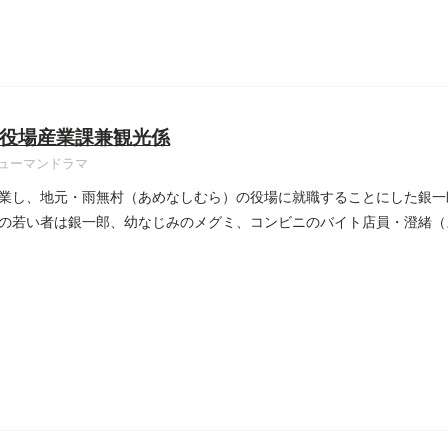
役場産業課兼観光係
ューマンドラマ
業し、地元・雨無村（あめなしむら）の役場に就職することにした銀一
の若い者は銀一郎、幼なじみのメグミ、コンビニのバイト店員・澄緒（
..