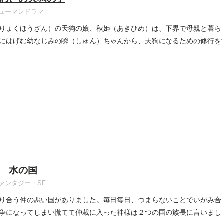
ューマンドラマ
りょくほうざん）の天狗の娘、秋姫（あきひめ）は、下界で母親と暮ら
にはげむ幼なじみの瞬（しゅん）ちゃんから、天狗になるための修行を
..
 水の国
ァンタジー・SF
り合う仲の悪い国がありました。毎日毎日、つまらないことでいがみ合
争になってしまい慌てて仲裁に入った神様は２つの国の族長に言いまし