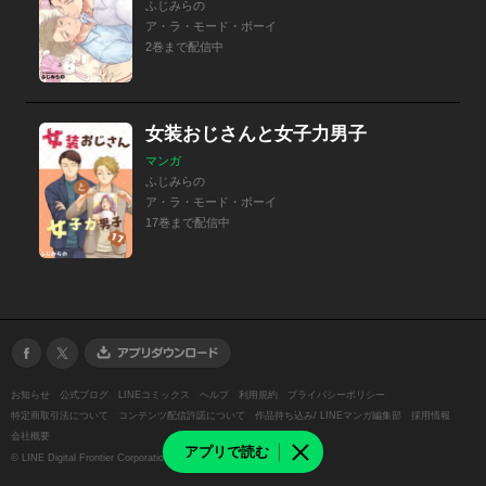
ふじみらの
ア・ラ・モード・ボーイ
2巻まで配信中
女装おじさんと女子力男子
マンガ
ふじみらの
ア・ラ・モード・ボーイ
17巻まで配信中
お知らせ
公式ブログ
LINEコミックス
ヘルプ
利用規約
プライバシーポリシー
特定商取引法について
コンテンツ配信許諾について
作品持ち込み/ LINEマンガ編集部
採用情報
会社概要
アプリで読む
©
LINE Digital Frontier Corporation