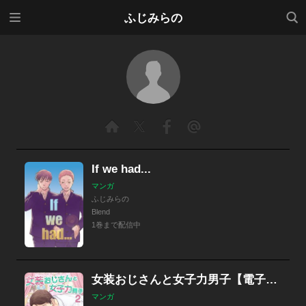
メニ
検索
ふじみらの
ュー
If we had...
マンガ
ふじみらの
Blend
1巻まで配信中
女装おじさんと女子力男子【電子単行本版/限定特典付き】
マンガ