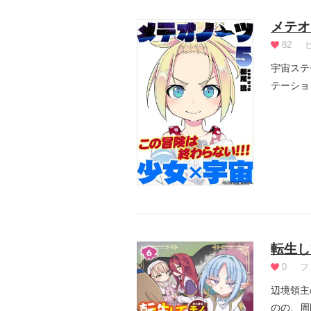
メテオ
82
宇宙ステ
テーショ
界。世界各
転生し
0
フ
辺境領主
のの、周