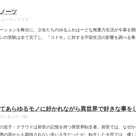
ノーツ
ヒューマンドラマ
ーションを舞台に、少女たちのゆるふわはーどな無重力生活が今幕を開
ンの実験は全て完了し、『コドモ』に対する宇宙生活の影響を調べる事
...
てあらゆるモノに好かれながら異世界で好きな事を
ァンタジー・SF
の息子・クラウドは前世の記憶を持つ異世界転生者。前世では、なぜか
囲の誰からも期待されない辛い人生だったが、転生した今世では、優し