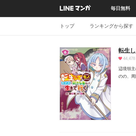
毎日無料
トップ
ランキングから探す
転生し
44,478
辺境領主
のの、周
ていた。.