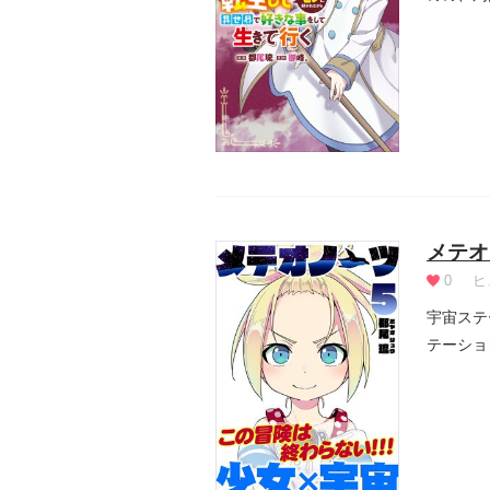
ていた。.
メテオ
0
ヒ
宇宙ステ
テーショ
界。世界各