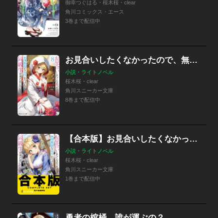
御幸つぐはる・桜木桜・clear
角川コミックス・エース
3巻まで配信中
お見合いしたくなかったので、無理難題な条件をつけたら同級生が来た件について
小説・ライトノベル
桜木桜・clear
角川スニーカー文庫
8巻まで配信中
【合本版】お見合いしたくなかったので、無理難題な条件をつけたら同級生が来た件について
小説・ライトノベル
桜木桜・clear
角川スニーカー文庫
1巻まで配信中
勇者の棺桶、誰が運ぶの？