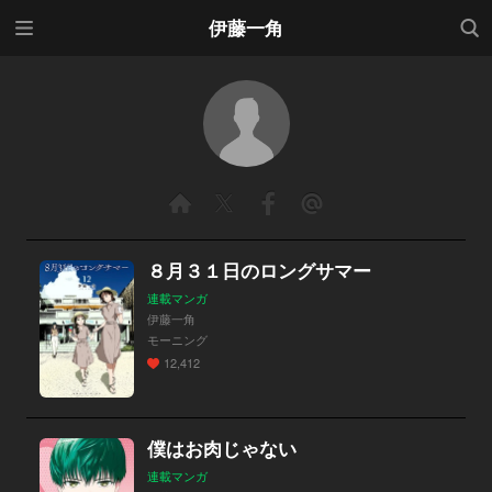
メニ
検索
伊藤一角
ュー
８月３１日のロングサマー
連載マンガ
伊藤一角
モーニング
12,412
僕はお肉じゃない
連載マンガ