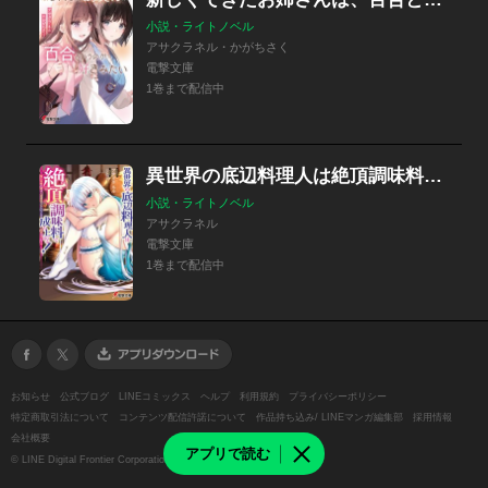
小説・ライトノベル
アサクラネル・かがちさく
電撃文庫
1巻まで配信中
異世界の底辺料理人は絶頂調味料で成り上がる！
小説・ライトノベル
アサクラネル
電撃文庫
1巻まで配信中
お知らせ
公式ブログ
LINEコミックス
ヘルプ
利用規約
プライバシーポリシー
特定商取引法について
コンテンツ配信許諾について
作品持ち込み/ LINEマンガ編集部
採用情報
会社概要
アプリで読む
©
LINE Digital Frontier Corporation