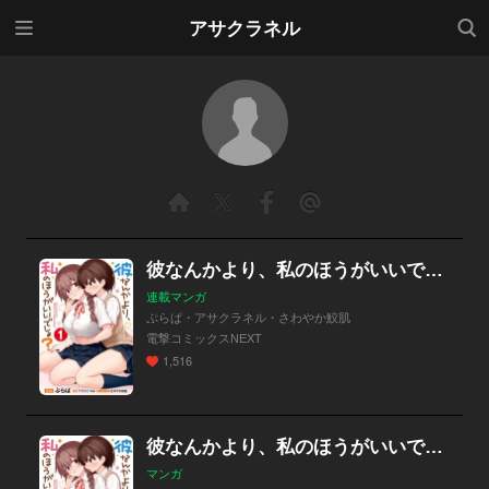
メニ
検索
アサクラネル
ュー
彼なんかより、私のほうがいいでしょ？【分冊版】
連載マンガ
ぷらぱ・アサクラネル・さわやか鮫肌
電撃コミックスNEXT
1,516
彼なんかより、私のほうがいいでしょ？
マンガ