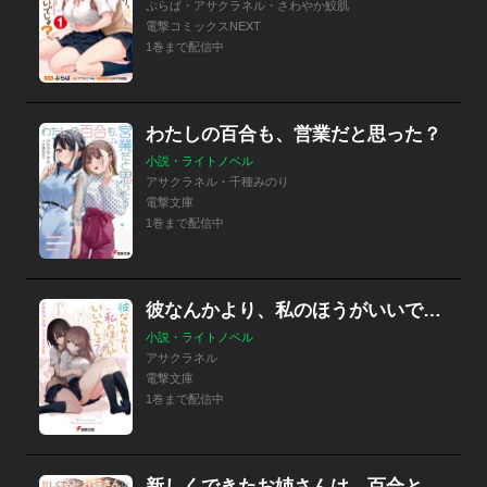
ぷらぱ・アサクラネル・さわやか鮫肌
電撃コミックスNEXT
1巻まで配信中
わたしの百合も、営業だと思った？
小説・ライトノベル
アサクラネル・千種みのり
電撃文庫
1巻まで配信中
彼なんかより、私のほうがいいでしょ？
小説・ライトノベル
アサクラネル
電撃文庫
1巻まで配信中
新しくできたお姉さんは、百合というのが好きみたい