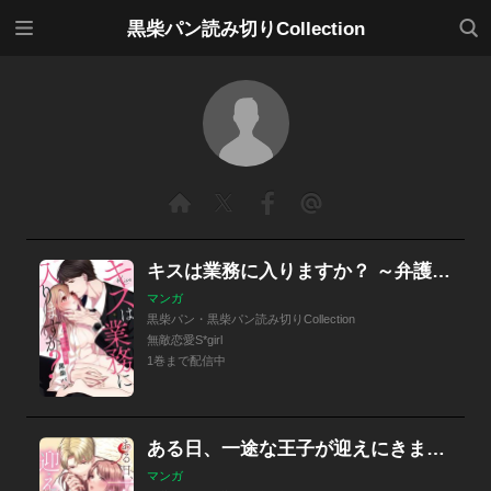
メニ
検索
黒柴パン読み切りCollection
ュー
キスは業務に入りますか？ ～弁護士事務所で秘蜜の情事～（単話版）
マンガ
黒柴パン・黒柴パン読み切りCollection
無敵恋愛S*girl
1巻まで配信中
ある日、一途な王子が迎えにきました ～甘すぎる恋のはじまり～（単話版）
マンガ