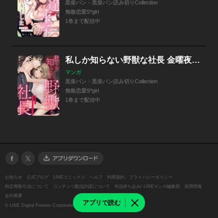
黒柴パン・黒柴パン読み切りCollection
無敵恋愛S*girl
1巻まで配信中
私しか知らない野獣な社長 金曜夜はコインランドリーで（単話版）
マンガ
黒柴パン・黒柴パン読み切りCollection
無敵恋愛S*girl
1巻まで配信中
お知らせ
公式ブログ
LINEコミックス
ヘルプ
利用規約
プライバシーポリシー
特定商取引法について
コンテンツ配信許諾について
作品持ち込み/ LINEマンガ編集部
採用情報
会社概要
アプリで読む
©
LINE Digital Frontier Corporation