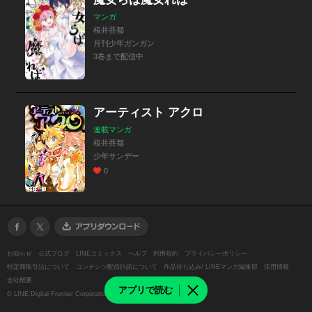
マンガ
桜井亜都
月刊少年ガンガン
3巻まで配信中
アーティスト アクロ
連載マンガ
桜井亜都
少年サンデー
0
お知らせ
公式ブログ
LINEコミックス
ヘルプ
利用規約
プライバシーポリシー
特定商取引法について
コンテンツ配信許諾について
作品持ち込み/ LINEマンガ編集部
採用情報
会社概要
アプリで読む
©
LINE Digital Frontier Corporation