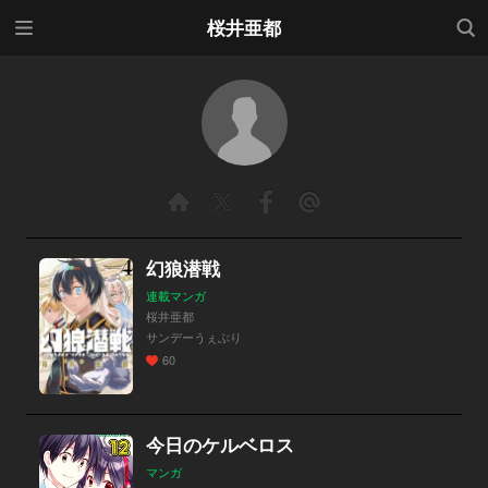
メニ
検索
桜井亜都
ュー
幻狼潜戦
連載マンガ
桜井亜都
サンデーうぇぶり
60
今日のケルベロス
マンガ