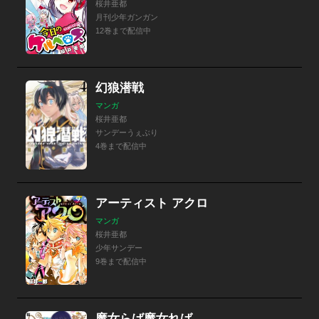
桜井亜都
月刊少年ガンガン
12巻まで配信中
幻狼潜戦
マンガ
桜井亜都
サンデーうぇぶり
4巻まで配信中
アーティスト アクロ
マンガ
桜井亜都
少年サンデー
9巻まで配信中
魔女らば魔女れば