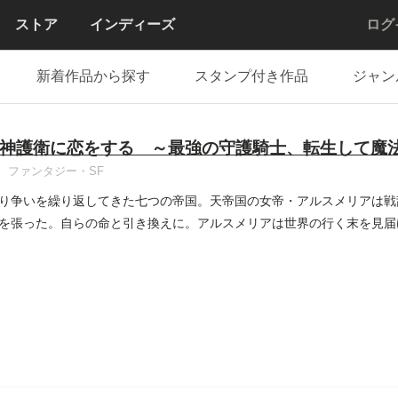
ストア
インディーズ
ログ
新着作品から探す
スタンプ付き作品
ジャン
神護衛に恋をする ～最強の守護騎士、転生して魔
ファンタジー・SF
り争いを繰り返してきた七つの帝国。天帝国の女帝・アルスメリアは戦
を張った。自らの命と引き換えに。アルスメリアは世界の行く末を見届
..