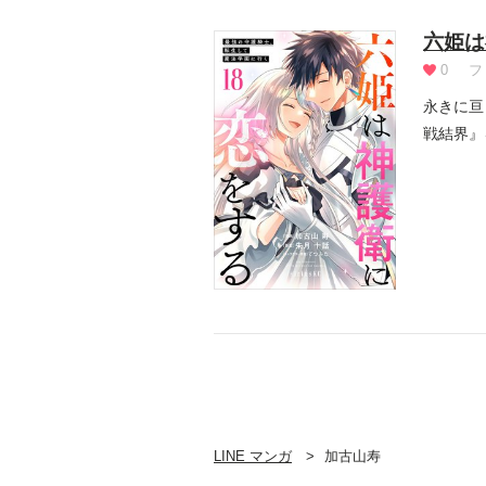
六姫は
0
フ
永きに亘
戦結界』
肉体を捨.
LINE マンガ
加古山寿