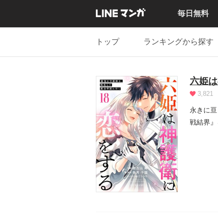
毎日無料
トップ
ランキングから探す
六姫は
3,821
永きに亘
戦結界』
肉体を捨.