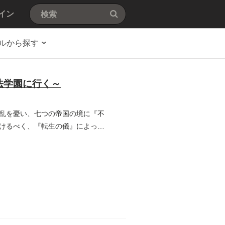
イン
ルから探す
法学園に行く～
乱を憂い、七つの帝国の境に『不
けるべく、『転生の儀』によって