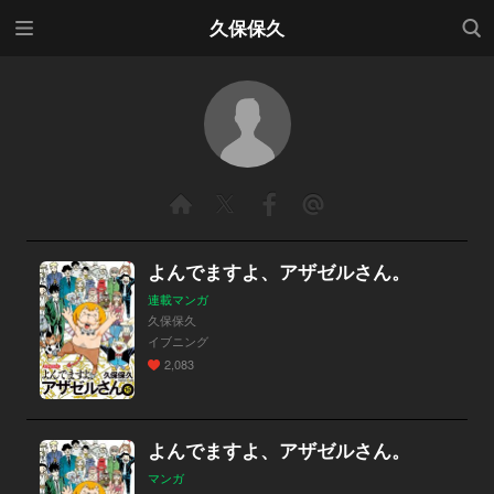
メニ
検索
久保保久
ュー
よんでますよ、アザゼルさん。
連載マンガ
久保保久
イブニング
2,083
よんでますよ、アザゼルさん。
マンガ