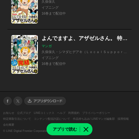
久保保久
イブニング
16巻まで配信中
よんでますよ、アザゼルさん。 特別版
マンガ
久保保久・シマダヒデアキ（ＬｏｃａｌＳｕｐｐｏｒｔＤｅｐａｒｔｍｅｎｔ）
イブニング
16巻まで配信中
お知らせ
公式ブログ
LINEコミックス
ヘルプ
利用規約
プライバシーポリシー
特定商取引法について
コンテンツ配信許諾について
作品持ち込み/ LINEマンガ編集部
採用情報
会社概要
アプリで読む
©
LINE Digital Frontier Corporation