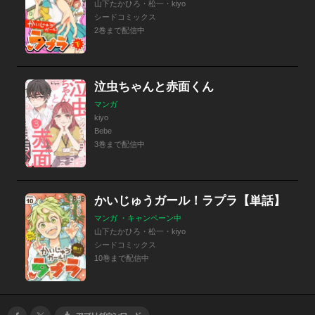
山下たかひろ・松一・kiyo
シードコミックス
2巻まで配信中
泣虫ちゃんと赤面くん
マンガ
kiyo
Bebe
3巻まで配信中
かいじゅうガール！ラプラ【単話】
マンガ ・キャンペーン中
山下たかひろ・松一・kiyo
シードコミックス
10巻まで配信中