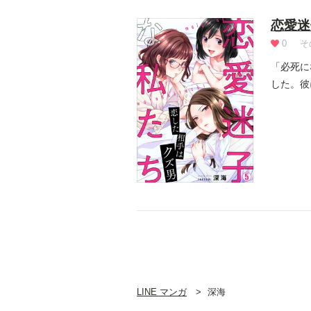
恋愛迷
0
そ
「必死に
した。彼
やっ...
LINE マンガ
深海