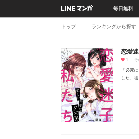
毎日無料
トップ
ランキングから探す
恋愛迷
1
そ
「必死に
した。彼
やっ...