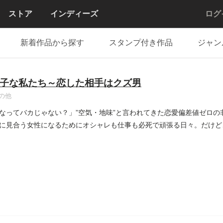
ストア
インディーズ
ログ
新着作品から探す
スタンプ付き作品
ジャン
子な私たち～恋した相手はクズ男
の他
なってバカじゃない？」”空気・地味”と言われてきた恋愛偏差値ゼロの
に見合う女性になるためにオシャレも仕事も必死で頑張る日々。だけど