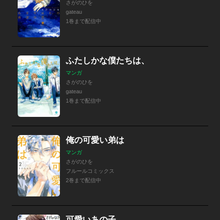
さがのひを
gateau
1巻まで配信中
ふたしかな僕たちは、
マンガ
さがのひを
gateau
1巻まで配信中
俺の可愛い弟は
マンガ
さがのひを
フルールコミックス
2巻まで配信中
可愛いあの子