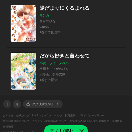
陽だまりにくるまれる
マンガ
さがのひを
gateau
1巻まで配信中
だから好きと言わせて
小説・ライトノベル
椎崎夕・さがのひを
幻冬舎ルチル文庫
1巻まで配信中
お知らせ
公式ブログ
LINEコミックス
ヘルプ
利用規約
プライバシーポリシー
特定商取引法について
コンテンツ配信許諾について
作品持ち込み/ LINEマンガ編集部
採用情報
会社概要
アプリで読む