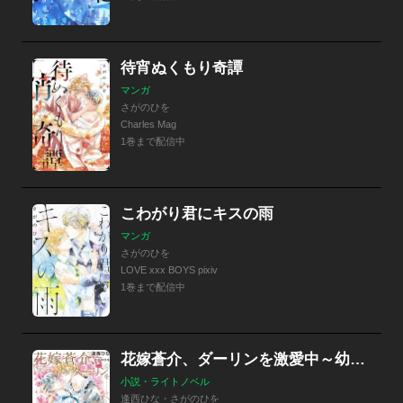
待宵ぬくもり奇譚
マンガ
さがのひを
Charles Mag
1巻まで配信中
こわがり君にキスの雨
マンガ
さがのひを
LOVE xxx BOYS pixiv
1巻まで配信中
花嫁蒼介、ダーリンを激愛中～幼馴染とのむつまじき新婚生活～
小説・ライトノベル
逢西ひな・さがのひを