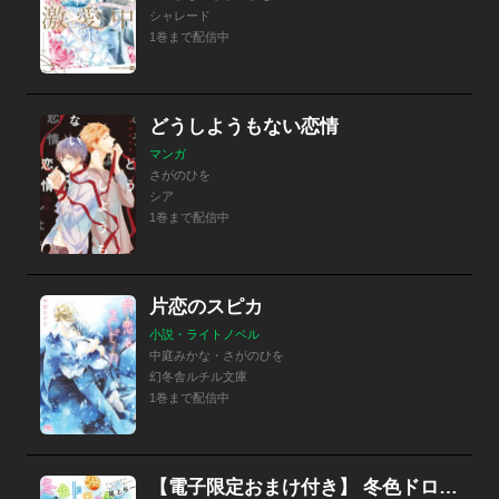
シャレード
1巻まで配信中
どうしようもない恋情
マンガ
さがのひを
シア
1巻まで配信中
片恋のスピカ
小説・ライトノベル
中庭みかな・さがのひを
幻冬舎ルチル文庫
1巻まで配信中
【電子限定おまけ付き】 冬色ドロップス