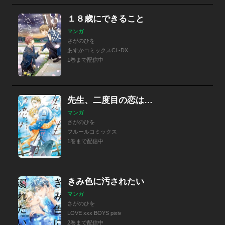
１８歳にできること
マンガ
さがのひを
あすかコミックスCL-DX
1巻まで配信中
先生、二度目の恋は…
マンガ
さがのひを
フルールコミックス
1巻まで配信中
きみ色に汚されたい
マンガ
さがのひを
LOVE xxx BOYS pixiv
2巻まで配信中