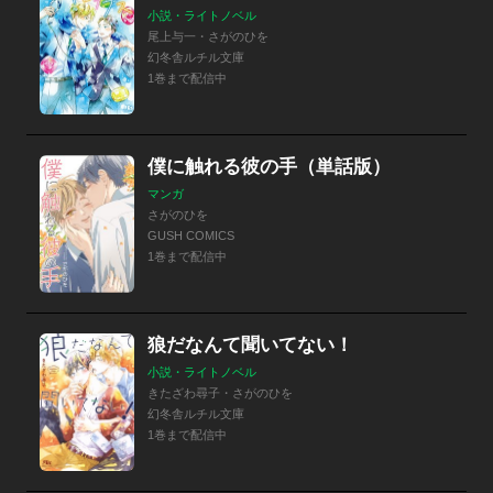
小説・ライトノベル
尾上与一・さがのひを
幻冬舎ルチル文庫
1巻まで配信中
僕に触れる彼の手（単話版）
マンガ
さがのひを
GUSH COMICS
1巻まで配信中
狼だなんて聞いてない！
小説・ライトノベル
きたざわ尋子・さがのひを
幻冬舎ルチル文庫
1巻まで配信中