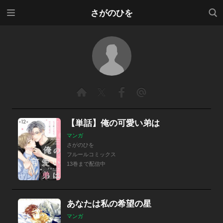
メニ
検索
さがのひを
ュー
【単話】俺の可愛い弟は
マンガ
さがのひを
フルールコミックス
13巻まで配信中
あなたは私の希望の星
マンガ