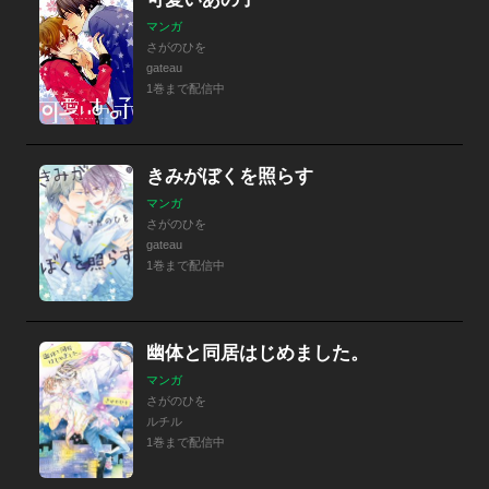
マンガ
さがのひを
gateau
1巻まで配信中
きみがぼくを照らす
マンガ
さがのひを
gateau
1巻まで配信中
幽体と同居はじめました。
マンガ
さがのひを
ルチル
1巻まで配信中