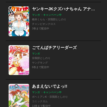
ヤンキーJKクズハナちゃん アナザー・サイド・オブ・ヒロイン
マンガ ・キャンペーン中
橋本くらら・宗我部としのり
チャンピオンクロス
3巻まで配信中
ごてんばチアリーダーズ
マンガ
宗我部としのり
ヤングキング
8巻まで配信中
あまえないでよっ!!
マンガ ・キャンペーン中
ボヘミアンK・宗我部としのり
コミックガム
13巻まで配信中