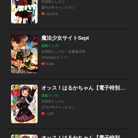
宗我部としのり
週刊少年チャンピオン
243,872
魔法少女サイトSept
連載マンガ
宗我部としのり・佐藤健太郎
Championタップ！
6,634
オッス！はるかちゃん【電子特別版】
連載マンガ
宗我部としのり
月刊少年チャンピオン
1,021
オッス！はるかちゃん【電子特別版】