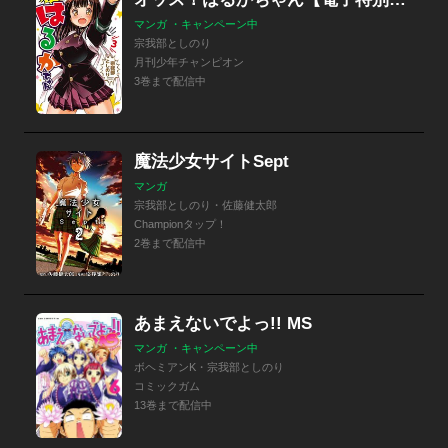
マンガ ・キャンペーン中
宗我部としのり
月刊少年チャンピオン
3巻まで配信中
魔法少女サイトSept
マンガ
宗我部としのり・佐藤健太郎
Championタップ！
2巻まで配信中
あまえないでよっ!! MS
マンガ ・キャンペーン中
ボヘミアンK・宗我部としのり
コミックガム
13巻まで配信中