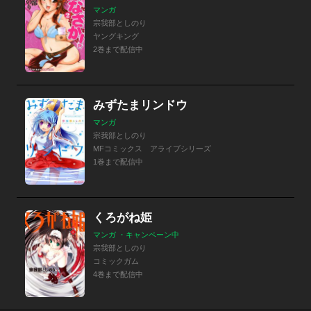
マンガ
宗我部としのり
ヤングキング
2巻まで配信中
みずたまリンドウ
マンガ
宗我部としのり
MFコミックス アライブシリーズ
1巻まで配信中
くろがね姫
マンガ ・キャンペーン中
宗我部としのり
コミックガム
4巻まで配信中