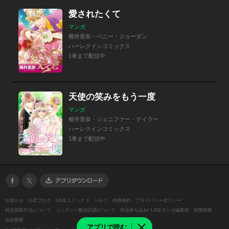
愛されたくて
マンガ
横井里奈・ペニー・ジョーダン
ハーレクインコミックス
1巻まで配信中
天使の笑みをもう一度
マンガ
横井里奈・ジェニファー・テイラー
ハーレクインコミックス
1巻まで配信中
お知らせ
公式ブログ
LINEコミックス
ヘルプ
利用規約
プライバシーポリシー
特定商取引法について
コンテンツ配信許諾について
作品持ち込み/ LINEマンガ編集部
採用情報
会社概要
アプリで読む