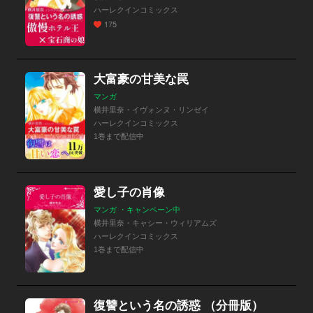
ハーレクインコミックス
175
大富豪の甘美な罠
マンガ
横井里奈・イヴォンヌ・リンゼイ
ハーレクインコミックス
1巻まで配信中
愛し子の肖像
マンガ ・キャンペーン中
横井里奈・キャシー・ウィリアムズ
ハーレクインコミックス
1巻まで配信中
復讐という名の誘惑 （分冊版）