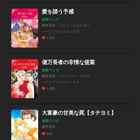
愛を請う予感
連載マンガ
横井里奈・ペニー・ジョーダン
ハーレクインコミックス
1,521
億万長者の非情な提案
連載マンガ
横井里奈・トレイシー・ウルフ
ハーレクインコミックス
1,450
大富豪の甘美な罠【タテヨミ】
連載マンガ
横井里奈
935