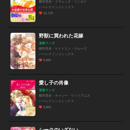
横井里奈・イヴォンヌ・リンゼイ
ハーレクインコミックス
23,125
野獣に買われた花嫁
連載マンガ
横井里奈・ケイトリン・クルーズ
ハーレクインコミックス
9,994
愛し子の肖像
連載マンガ
横井里奈・キャシー・ウィリアムズ
ハーレクインコミックス
3,963
シークのいざない