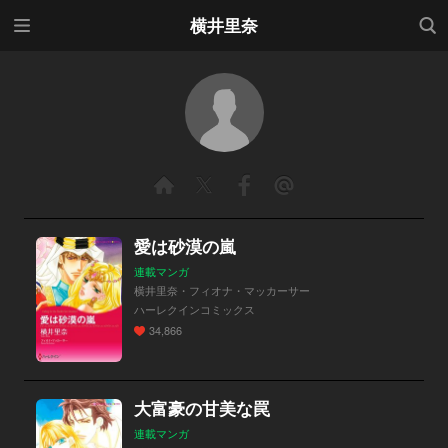
メニ
検索
横井里奈
ュー
愛は砂漠の嵐
連載マンガ
横井里奈・フィオナ・マッカーサー
ハーレクインコミックス
34,866
大富豪の甘美な罠
連載マンガ