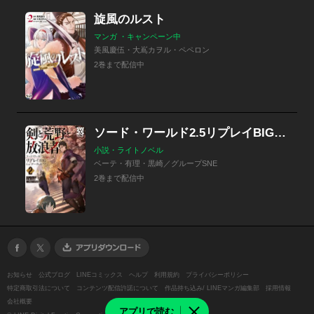
旋風のルスト
マンガ ・キャンペーン中
美風慶伍・大嶌カヲル・ペペロン
2巻まで配信中
ソード・ワールド2.5リプレイBIG feat. データ&ガイド 剣と荒野と放浪者
小説・ライトノベル
ベーテ・有理・黒崎／グループSNE
2巻まで配信中
お知らせ
公式ブログ
LINEコミックス
ヘルプ
利用規約
プライバシーポリシー
特定商取引法について
コンテンツ配信許諾について
作品持ち込み/ LINEマンガ編集部
採用情報
会社概要
アプリで読む