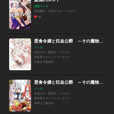
連載マンガ
美風慶伍・大嶌カヲル・ペペロン
42
悪食令嬢と狂血公爵 ～その魔物、私が美味しくいただきます！～
マンガ
水辺チカ・星彼方・ペペロン
異世界ヒロインファンタジー
13巻まで配信中
悪食令嬢と狂血公爵 ～その魔物、私が美味しくいただきます！～ 分冊版
マンガ
水辺チカ・星彼方・ペペロン
異世界ヒロインファンタジー
68巻まで配信中