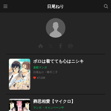
メニ
検索
日尾ねり
ュー
ボロは着てても心はニシキ
連載マンガ
日尾ねり・蜂不二子
47,039
葬思相愛【マイクロ】
マンガ ・キャンペーン中