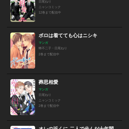
日尾ねり
ニャンコミック
12巻まで配信中
ボロは着てても心はニシキ
マンガ
蜂不二子・日尾ねり
2巻まで配信中
葬思相愛
マンガ
日尾ねり
ニャンコミック
2巻まで配信中
オレの近くに-二人で歩んだ十年間-【全年齢版】