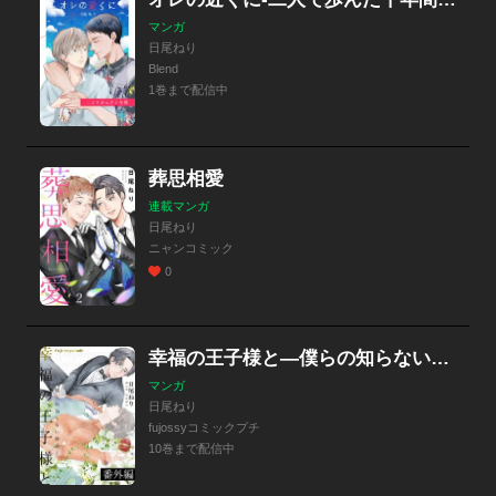
マンガ
日尾ねり
Blend
1巻まで配信中
葬思相愛
連載マンガ
日尾ねり
ニャンコミック
0
幸福の王子様と―僕らの知らない物語―
マンガ
日尾ねり
fujossyコミックプチ
10巻まで配信中