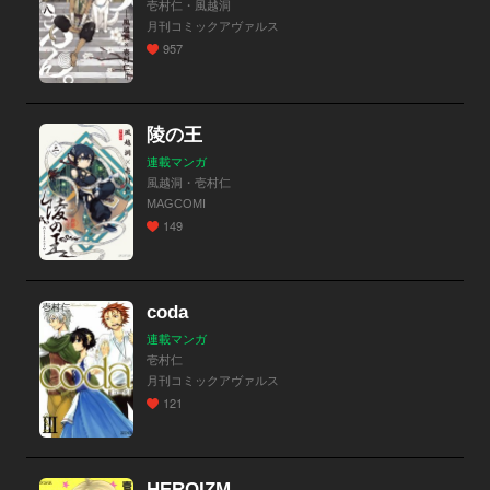
壱村仁・風越洞
月刊コミックアヴァルス
957
陵の王
連載マンガ
風越洞・壱村仁
MAGCOMI
149
coda
連載マンガ
壱村仁
月刊コミックアヴァルス
121
HEROIZM