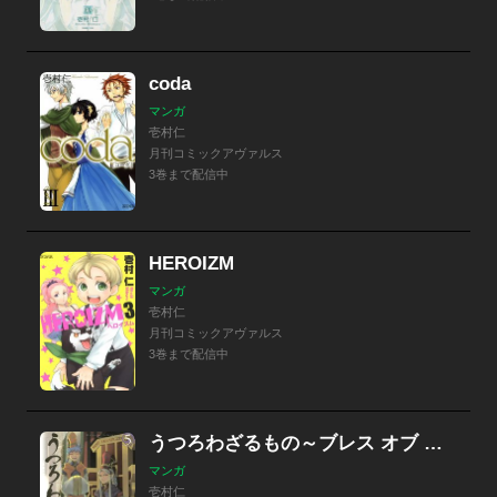
coda
マンガ
壱村仁
月刊コミックアヴァルス
3巻まで配信中
HEROIZM
マンガ
壱村仁
月刊コミックアヴァルス
3巻まで配信中
うつろわざるもの～ブレス オブ ファイアIV～
マンガ
壱村仁