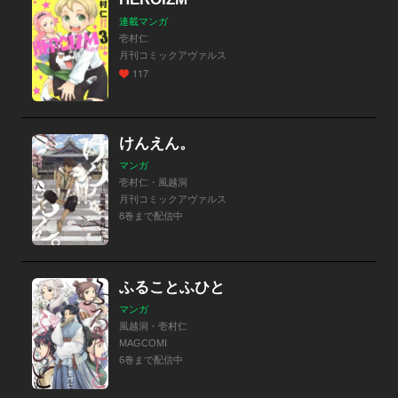
連載マンガ
壱村仁
月刊コミックアヴァルス
117
けんえん。
マンガ
壱村仁・風越洞
月刊コミックアヴァルス
8巻まで配信中
ふることふひと
マンガ
風越洞・壱村仁
MAGCOMI
6巻まで配信中