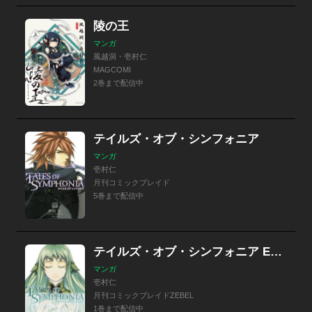
陵の王
マンガ
風越洞・壱村仁
MAGCOMI
2巻まで配信中
テイルズ・オブ・シンフォニア
マンガ
壱村仁
月刊コミックブレイド
5巻まで配信中
テイルズ・オブ・シンフォニア EXTRALOAD
マンガ
壱村仁
月刊コミックブレイドZEBEL
1巻まで配信中