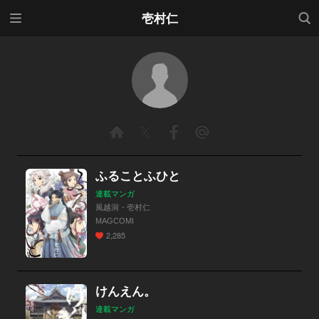
メニ
検索
壱村仁
ュー
ふることふひと
連載マンガ
風越洞・壱村仁
MAGCOMI
2,285
けんえん。
連載マンガ