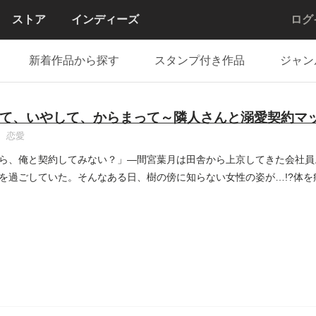
ストア
インディーズ
ログ
新着作品から探す
スタンプ付き作品
ジャン
て、いやして、からまって～隣人さんと溺愛契約マ
恋愛
ら、俺と契約してみない？」―間宮葉月は田舎から上京してきた会社員
を過ごしていた。そんなある日、樹の傍に知らない女性の姿が…!?体