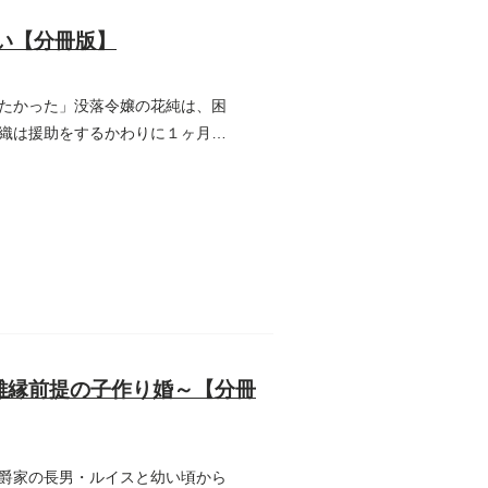
い【分冊版】
たかった」没落令嬢の花純は、困
織は援助をするかわりに１ヶ月
離縁前提の子作り婚～【分冊
爵家の長男・ルイスと幼い頃から