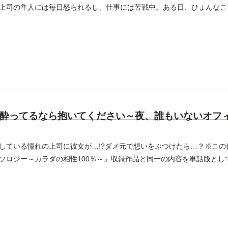
上司の隼人には毎日怒られるし、仕事には苦戦中。ある日、ひょんなこ
..
酔ってるなら抱いてください～夜、誰もいないオフ
している憧れの上司に彼女が…!?ダメ元で想いをぶつけたら…？※こ
ソロジー～カラダの相性100％～』収録作品と同一の内容を単話版とし