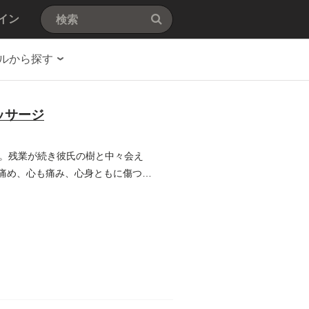
イン
ルから探す
ッサージ
。残業が続き彼氏の樹と中々会え
を痛め、心も痛み、心身ともに傷つく