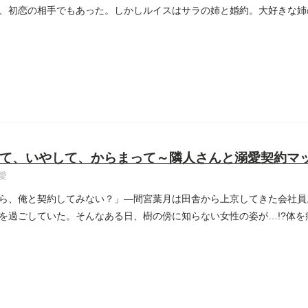
、初恋の相手でもあった。しかしルイスはサラの姉と婚約。大好きな姉
..
て、いやして、からまって～隣人さんと溺愛契約マ
愛
ら、俺と契約してみない？」―間宮葉月は田舎から上京してきた会社員
を過ごしていた。そんなある日、樹の傍に知らない女性の姿が…!?体