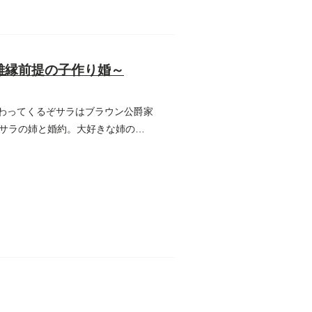
離縁前提の子作り婚～
伝わってくるぞサラはブラウン公爵家
サラの姉と婚約。大好きな姉の幸