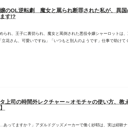
嬢のOL逆転劇 魔女と罵られ断罪された私が、異国
ます!?
められ、王子に裏切られ、魔女と罵倒された悪役令嬢シャーロットは、
 「立花さん、可愛いですね」「いつもと別人のようです」仕事で助けて
タ上司の時間外レクチャー～オモチャの使い方、教
】
…あってますか？」アダルドグッズメーカーで働く紗耶は、実は経験ナ