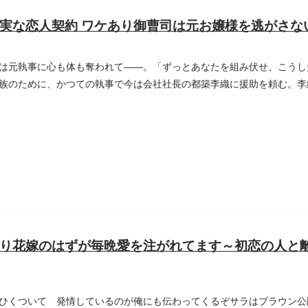
実な恋人契約 ワケあり御曹司は元お嬢様を逃がさな
は元執事に心も体も奪われて――。「ずっとあなたを組み伏せ、こうし
族のために、かつての執事で今は会社社長の都築李織に援助を頼む。李
...
り花嫁のはずが毎晩愛を注がれてます～初恋の人と
ひくついて 発情しているのが俺にも伝わってくるぞサラはブラウン公