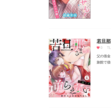
若旦那
0
TL
父の借金
旅館で借
って...