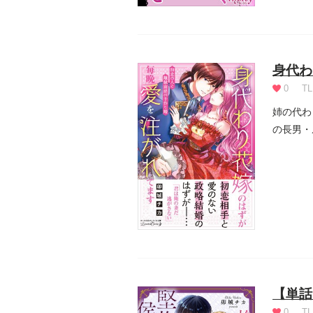
身代わ
0
TL
姉の代わ
の長男・
せを...
【単話
0
TL