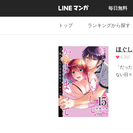
毎日無料
トップ
ランキングから探す
ほぐし
6,202
「だった
ない日々
葉月...