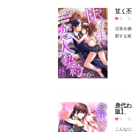
甘く不
0
TL
没落令嬢
窮する家
間、自分の
身代わ
版】
0
TL
こんなに