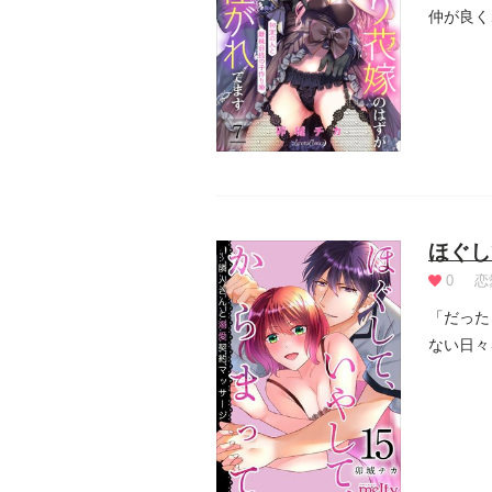
仲が良く
い想いは.
ほぐし
0
恋
「だった
ない日々
葉月...