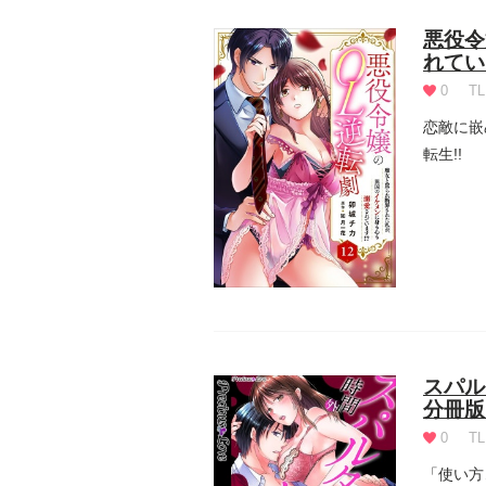
悪役令
れてい
0
TL
恋敵に嵌
転生!!
葉...
スパル
分冊版
0
TL
「使い方