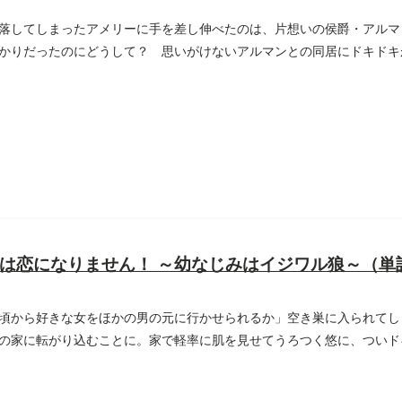
落してしまったアメリーに手を差し伸べたのは、片想いの侯爵・アルマ
かりだったのにどうして？ 思いがけないアルマンとの同居にドキドキ
..
は恋になりません！ ～幼なじみはイジワル狼～（単
頃から好きな女をほかの男の元に行かせられるか」空き巣に入られてし
の家に転がり込むことに。家で軽率に肌を見せてうろつく悠に、ついド
..