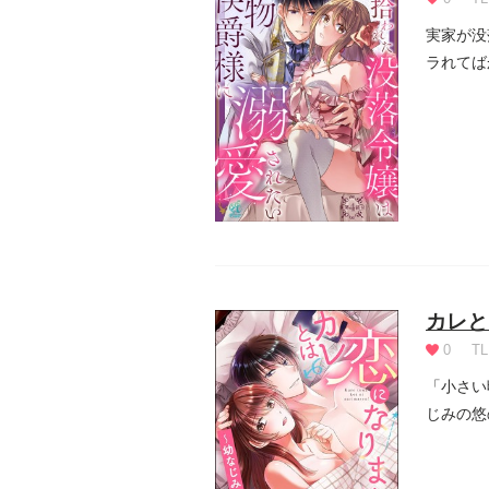
実家が没
ラれてば
居が終わ.
カレと
0
TL
「小さい
じみの悠
頃から知.