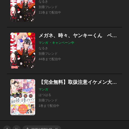
なるき
別冊フレンド
11巻まで配信中
メガネ、時々、ヤンキーくん ベツフレプチ
マンガ ・キャンペーン中
なるき
別冊フレンド
44巻まで配信中
【完全無料】取扱注意イケメン大集合！ １話まるごと試し読みパック
マンガ
はつはる
別冊フレンド
1巻まで配信中