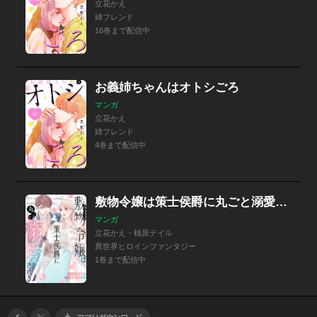
立花かえ
姉フレンド
16巻まで配信中
お義姉ちゃんはオトシごろ
マンガ
立花かえ
姉フレンド
4巻まで配信中
敷物令嬢は策士侯爵に丸ごと溺愛される
マンガ
立花かえ・柚原テイル
異世界ヒロインファンタジー
1巻まで配信中