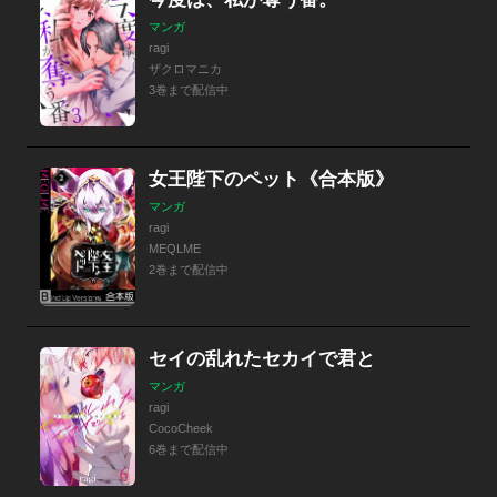
マンガ
ragi
ザクロマニカ
3巻まで配信中
女王陛下のペット《合本版》
マンガ
ragi
MEQLME
2巻まで配信中
セイの乱れたセカイで君と
マンガ
ragi
CocoCheek
6巻まで配信中