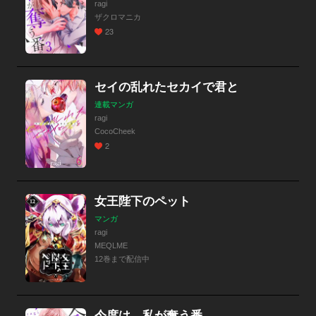
ragi
ザクロマニカ
23
セイの乱れたセカイで君と
連載マンガ
ragi
CocoCheek
2
女王陛下のペット
マンガ
ragi
MEQLME
12巻まで配信中
今度は、私が奪う番。