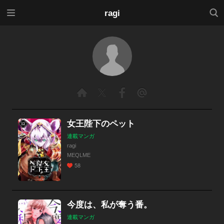
メニ
検索
ragi
ュー
女王陛下のペット
連載マンガ
ragi
MEQLME
58
今度は、私が奪う番。
連載マンガ