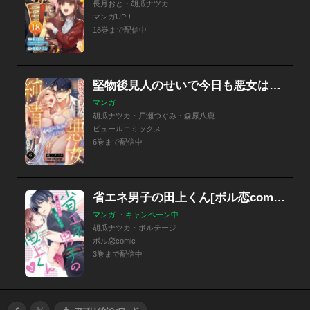
長月おと・胡瓜ナツカ
マンガUP！
18巻まで配信中
堅物後見人のせいで今日も悪女は純情を捨てられない【単話】
マンガ
胡瓜ナツカ・戸瀬つぐみ・森原八鹿
ピュールコミックス
6巻まで配信中
省エネ男子の田上くん[ボル恋comic]
マンガ ・キャンペーン中
胡瓜ナツカ・ボルテージ
ボル恋comic
3巻まで配信中