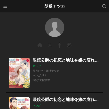
メニ
検索
胡瓜ナツカ
ュー
眼鏡公爵の初恋と地味令嬢の腐れ観察日記
マンガ
長月おと・胡瓜ナツカ
マンガUP！
3巻まで配信中
眼鏡公爵の初恋と地味令嬢の腐れ観察日記【分冊版】
マンガ