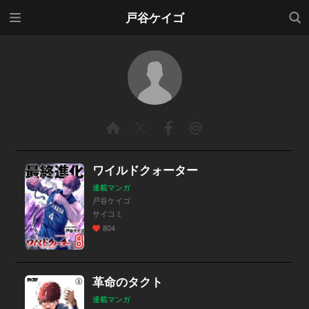
メニ
検索
戸谷ケイゴ
ュー
ワイルドクォーター
連載マンガ
戸谷ケイゴ
サイコミ
804
革命のタクト
連載マンガ