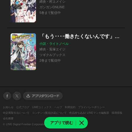
縛炎・村上メイシ
ガンガンONLINE
5巻まで配信中
「もう‥‥働きたくないんです」冒険者なんか辞めてやる。今更、待遇を変えるからとお願いされてもお断りです。僕はぜーったい働きません。
小説・ライトノベル
縛炎・兎塚エイジ
ツギクルブックス
2巻まで配信中
お知らせ
公式ブログ
LINEコミックス
ヘルプ
利用規約
プライバシーポリシー
特定商取引法について
コンテンツ配信許諾について
作品持ち込み/ LINEマンガ編集部
採用情報
会社概要
アプリで読む
©
LINE Digital Frontier Corporation