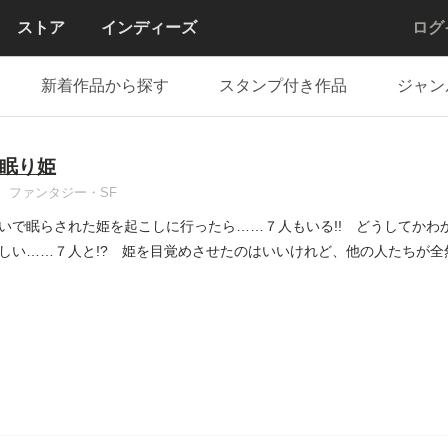
ストア
インディーズ
ログ
新着作品から探す
スタンプ付き作品
ジャン
眠り姫
ファンタジー・SF
いで眠らされた姫を起こしに行ったら……７人もいる!! どうしてかわ
しい……７人と!? 姫を目覚めさせたのはいいけれど、他の人たちが全然起