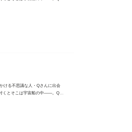
かける不思議な人・Qさんに出会
付くとそこは宇宙船の中――。Qさ