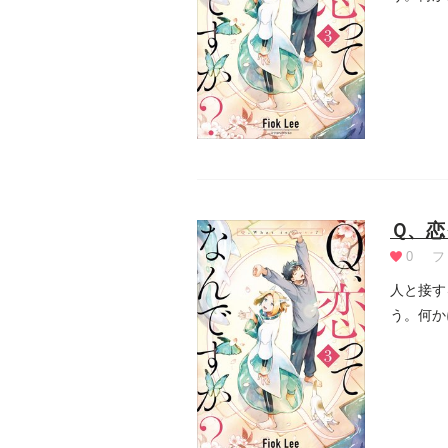
んは、...
Ｑ、恋
0
フ
人と接す
う。何か
んは、...