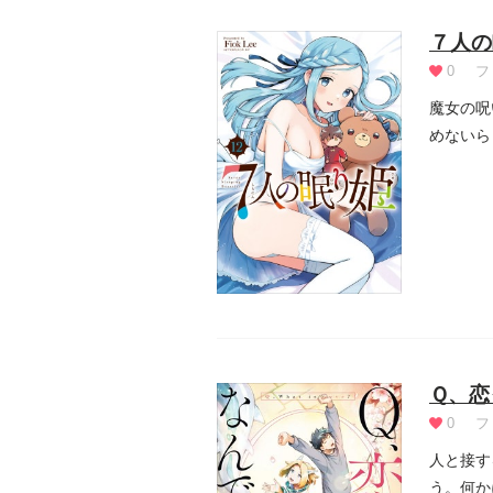
７人の
0
フ
魔女の呪
めないら
Ｑ、恋
0
フ
人と接す
う。何か