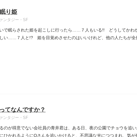
眠り姫
ァンタジー・SF
いで眠らされた姫を起こしに行ったら……７人もいる!! どうしてかわ
しい……７人と!? 姫を目覚めさせたのはいいけれど、他の人たちが全然起
ってなんですか？
ァンタジー・SF
るのが得意でない会社員の青井君は、ある日、夜の公園でチョウを追い
にひかれるようにQさんを追いかけると、不思議な光につつまれ、気が