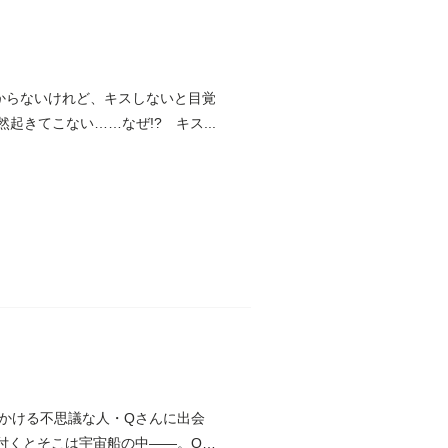
からないけれど、キスしないと目覚
きてこない……なぜ!? キス...
かける不思議な人・Qさんに出会
付くとそこは宇宙船の中――。Qさ