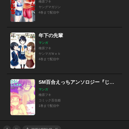
檜原フキ
ヤングマガジン
4巻まで配信中
年下の先輩
マンガ
檜原フキ
ヤンマガＷｅｂ
4巻まで配信中
SM百合えっちアンソロジー『じらしじらされ』【単話】
マンガ
檜原フキ
コミック百合姫
1巻まで配信中