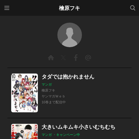
メニ
検索
檜原フキ
ュー
タダでは抱かれません
マンガ
檜原フキ
ヤンマガＷｅｂ
10巻まで配信中
大きいムキムキ小さいむちむち
マンガ ・キャンペーン中