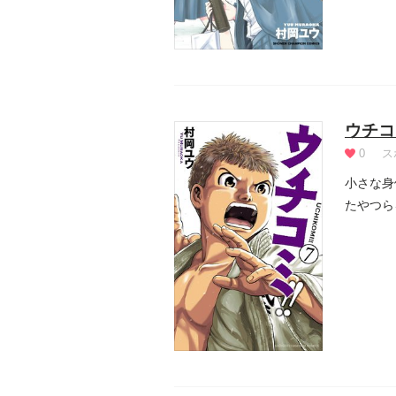
ウチコ
0
ス
小さな身
たやつら
と...