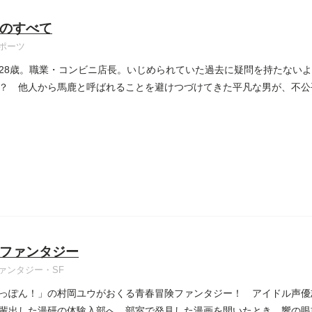
のすべて
ポーツ
28歳。職業・コンビニ店長。いじめられていた過去に疑問を持たない
？ 他人から馬鹿と呼ばれることを避けつづけてきた平凡な男が、不公
ファンタジー
ァンタジー・SF
っぽん！」の村岡ユウがおくる青春冒険ファンタジー！ アイドル声優
輩出した漫研の体験入部へ。部室で発見した漫画を開いたとき、響の眼