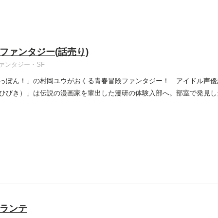
ファンタジー(話売り)
ァンタジー・SF
っぽん！」の村岡ユウがおくる青春冒険ファンタジー！ アイドル声優
ひびき）」は伝説の漫画家を輩出した漫研の体験入部へ。部室で発見し
..
ランテ