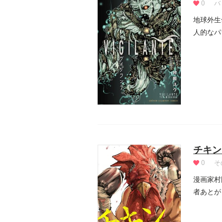
0
バ
地球外生
人的なパ
チキン
0
そ
漫画家村
者あとが