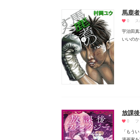
馬鹿者
0
ス
宇治田真
いいのか
放課後
0
フ
「もうい
漫画家を