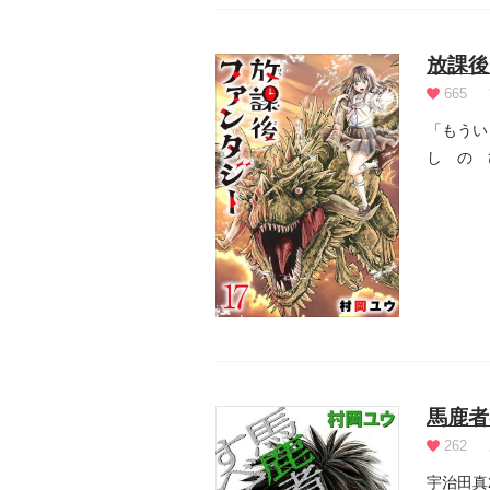
放課後
665
「もうい
し の 
現れたの.
馬鹿者
262
宇治田真