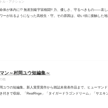
トル・アクション
命体が体内に!? 無差別級宇宙格闘!! 力、優しさ、守るべきもの――哀し
ワーが出るようになった高校生・守。その原因は、幼い頃に接触した地球外生
マン～村岡ユウ短編集～
の他
岡ユウの短編集。新人賞受賞作から雑誌未発表作品まで、ヒューマンド
き付きで収録。「RealRnge」「タイガードラゴンドリーム」「サエキン