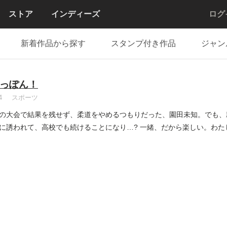
ストア
インディーズ
ログ
新着作品から探す
スタンプ付き作品
ジャン
っぽん！
4
スポーツ
の大会で結果を残せず、柔道をやめるつもりだった、園田未知。でも、
に誘われて、高校でも続けることになり…? 一緒、だから楽しい。わ