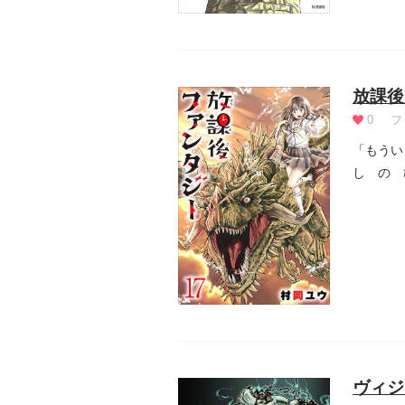
放課後
0
フ
「もうい
し の 
現れたの.
ヴィジ