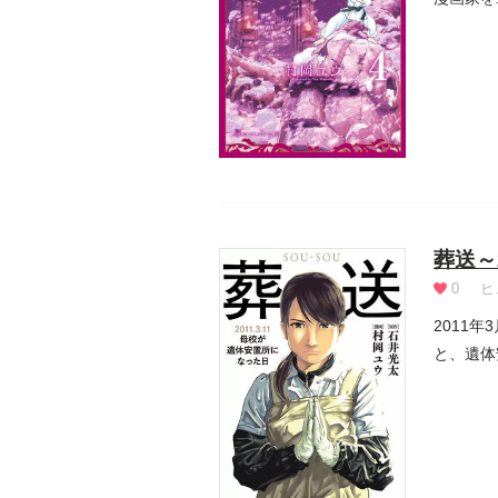
現実...
葬送～
0
ヒ
2011
と、遺体
当時...