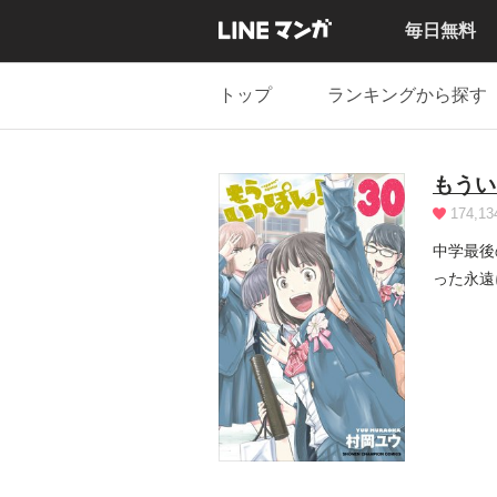
毎日無料
トップ
ランキングから探す
もうい
174,13
中学最後
った永遠
る!