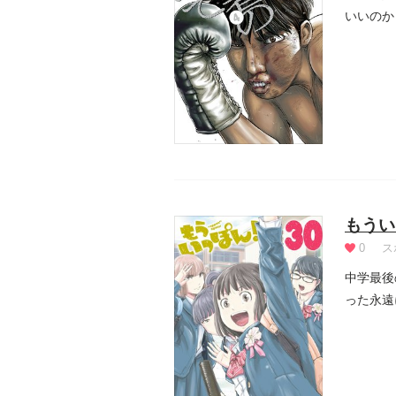
いいのか
もうい
0
ス
中学最後
った永遠
る!