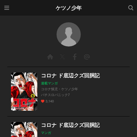
メニ
検索
ケツノ少年
ュー
コロナ ド底辺クズ回胴記
連載マンガ
コロナ慎児・ケツノ少年
パチスロパニック7
3,140
コロナ ド底辺クズ回胴記
マンガ