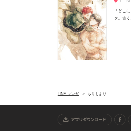
0
BL
「どこに
タ。古く
それが口減
LINE マンガ
もりもより