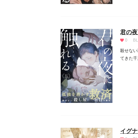
君の夜
0
BL
殺せない
てきた千
年。その.
イグナ