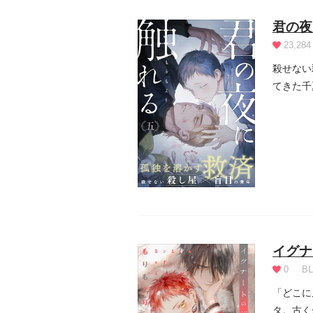
君の夜
23,284
殺せない
てきた千
年。その.
イグナ
0
BL
「どこに
タ。古く