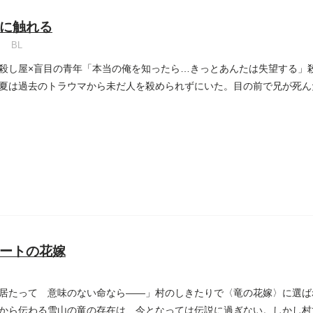
に触れる
BL
殺し屋×盲目の青年「本当の俺を知ったら…きっとあんたは失望する」
夏は過去のトラウマから未だ人を殺められずにいた。目の前で兄が死ん
..
ートの花嫁
居たって 意味のない命なら――」村のしきたりで〈竜の花嫁〉に選ば
から伝わる雪山の竜の存在は、今となっては伝説に過ぎない。しかし村