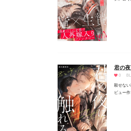
それが口減
君の夜
0
BL
殺せない
ビュー作
澄。目...