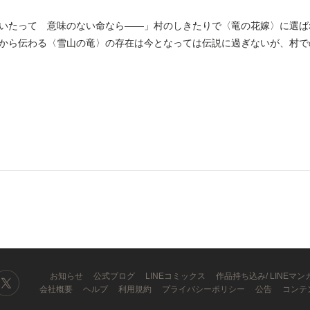
いたって 意味のない命なら――」村のしきたりで〈竜の花嫁〉に選ば
から伝わる〈雪山の竜〉の存在は今となっては伝説に過ぎないが、村で
...
お知らせ
公式ブログ
LINEコミックス
作品持ち込み/ LINEマ
会社概要
ヘルプ
利用規約
プライバシーポリシー
公告
コンテ