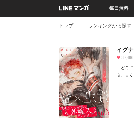
毎日無料
トップ
ランキングから探す
イグナ
39,486
「どこに
タ。古く
それが口減