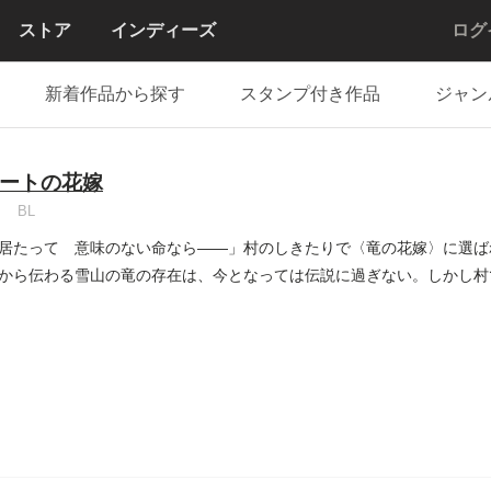
ストア
インディーズ
ログ
新着作品から探す
スタンプ付き作品
ジャン
ートの花嫁
BL
居たって 意味のない命なら――」村のしきたりで〈竜の花嫁〉に選ば
から伝わる雪山の竜の存在は、今となっては伝説に過ぎない。しかし村
...