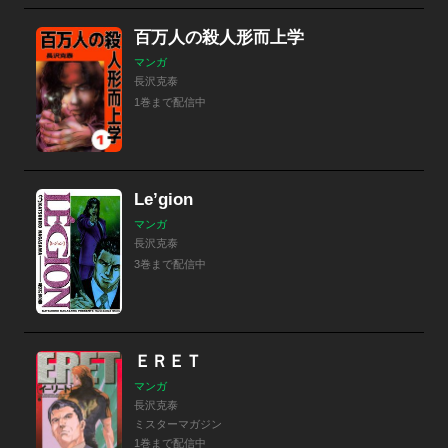
百万人の殺人形而上学
マンガ
長沢克泰
1巻まで配信中
Le’gion
マンガ
長沢克泰
3巻まで配信中
ＥＲＥＴ
マンガ
長沢克泰
ミスターマガジン
1巻まで配信中