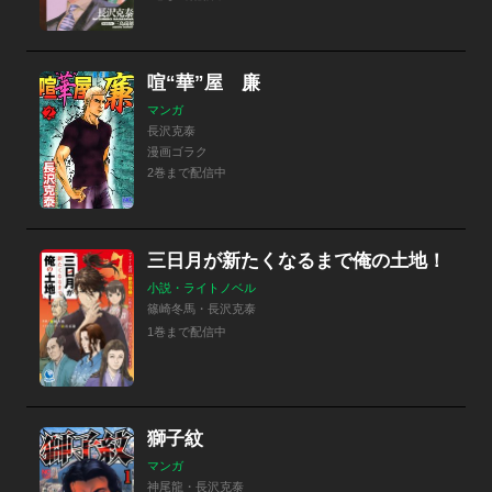
喧“華”屋 廉
マンガ
長沢克泰
漫画ゴラク
2巻まで配信中
三日月が新たくなるまで俺の土地！
小説・ライトノベル
篠崎冬馬・長沢克泰
1巻まで配信中
獅子紋
マンガ
神尾龍・長沢克泰