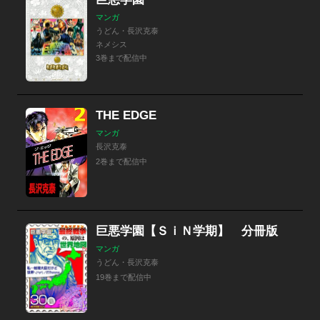
マンガ
うどん・長沢克泰
ネメシス
3巻まで配信中
THE EDGE
マンガ
長沢克泰
2巻まで配信中
巨悪学園【ＳｉＮ学期】 分冊版
マンガ
うどん・長沢克泰
19巻まで配信中