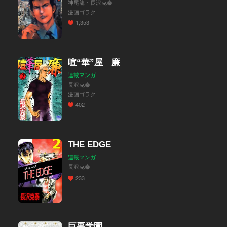
神尾龍・長沢克泰
漫画ゴラク
1,353
喧“華”屋 廉
連載マンガ
長沢克泰
漫画ゴラク
402
THE EDGE
連載マンガ
長沢克泰
233
巨悪学園