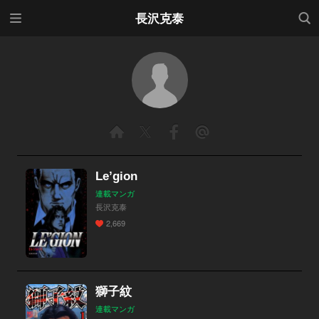
メニ
検索
長沢克泰
ュー
Le’gion
連載マンガ
長沢克泰
2,669
獅子紋
連載マンガ