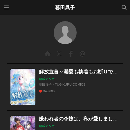
メニ
検索
暮田呉子
ュー
解放宣言～溺愛も執着もお断りです！～【タテヨミ】
連載マンガ
暮田呉子・TUGIKURU COMICS
349,686
嫌われ者の令嬢は、私が愛しましょう。～いまさら溺愛してきても、もう遅いです！～
連載マンガ