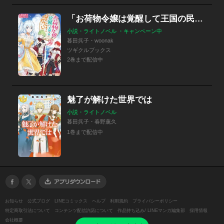
「お荷物令嬢は覚醒して王国の民を守りたい！」シリーズ
小説・ライトノベル ・キャンペーン中
暮田呉子・woonak
ツギクルブックス
2巻まで配信中
魅了が解けた世界では
小説・ライトノベル
暮田呉子・春野薫久
1巻まで配信中
お知らせ
公式ブログ
LINEコミックス
ヘルプ
利用規約
プライバシーポリシー
特定商取引法について
コンテンツ配信許諾について
作品持ち込み/ LINEマンガ編集部
採用情報
会社概要