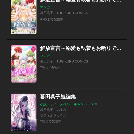
マンガ
暮田呉子・TUGIKURU COMICS
45巻まで配信中
解放宣言～溺愛も執着もお断りです！～ 【電子単行本版】
マンガ
暮田呉子・TUGIKURU COMICS
7巻まで配信中
暮田呉子短編集
小説・ライトノベル ・キャンペーン中
暮田呉子・みすみ
プティルブックス
2巻まで配信中