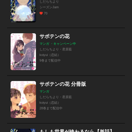
しだらちより
シーズンJam
70
サボテンの花
マンガ ・キャンペーン中
しだらちより・君原藍
koiyui（恋結）
9巻まで配信中
サボテンの花 分冊版
マンガ
しだらちより・君原藍
koiyui（恋結）
28巻まで配信中
もしも世界が終わるなら【単話】