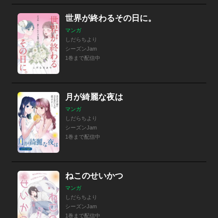
世界が終わるその日に。
マンガ
しだらちより
シーズンJam
1巻まで配信中
月が綺麗な夜は
マンガ
しだらちより
シーズンJam
1巻まで配信中
ねこのせいかつ
マンガ
しだらちより
シーズンJam
1巻まで配信中