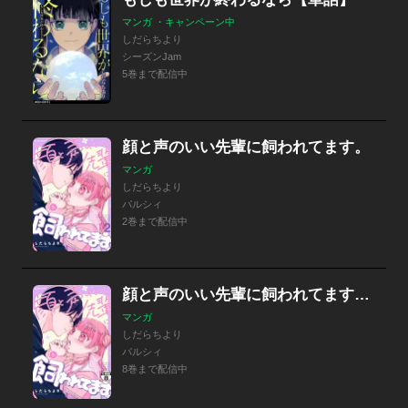
マンガ ・キャンペーン中
しだらちより
シーズンJam
5巻まで配信中
顔と声のいい先輩に飼われてます。
マンガ
しだらちより
パルシィ
2巻まで配信中
顔と声のいい先輩に飼われてます。 プチデザ
マンガ
しだらちより
パルシィ
8巻まで配信中