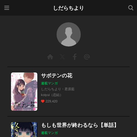
メニ
検索
しだらちより
ュー
サボテンの花
連載マンガ
しだらちより・君原藍
koiyui（恋結）
229,420
もしも世界が終わるなら【単話】
連載マンガ