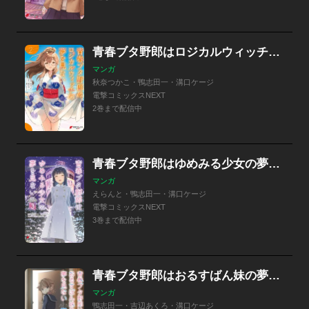
青春ブタ野郎はロジカルウィッチの夢を見ない
マンガ
秋奈つかこ・鴨志田一・溝口ケージ
電撃コミックスNEXT
2巻まで配信中
青春ブタ野郎はゆめみる少女の夢を見ない
マンガ
えらんと・鴨志田一・溝口ケージ
電撃コミックスNEXT
3巻まで配信中
青春ブタ野郎はおるすばん妹の夢を見ない
マンガ
鴨志田一・吉辺あくろ・溝口ケージ