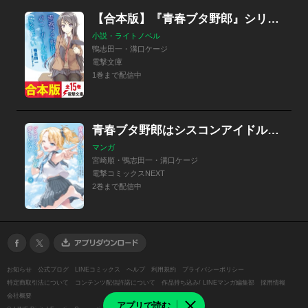
【合本版】『青春ブタ野郎』シリーズ
小説・ライトノベル
鴨志田一・溝口ケージ
電撃文庫
1巻まで配信中
青春ブタ野郎はシスコンアイドルの夢を見ない
マンガ
宮崎順・鴨志田一・溝口ケージ
電撃コミックスNEXT
2巻まで配信中
お知らせ
公式ブログ
LINEコミックス
ヘルプ
利用規約
プライバシーポリシー
特定商取引法について
コンテンツ配信許諾について
作品持ち込み/ LINEマンガ編集部
採用情報
会社概要
アプリで読む