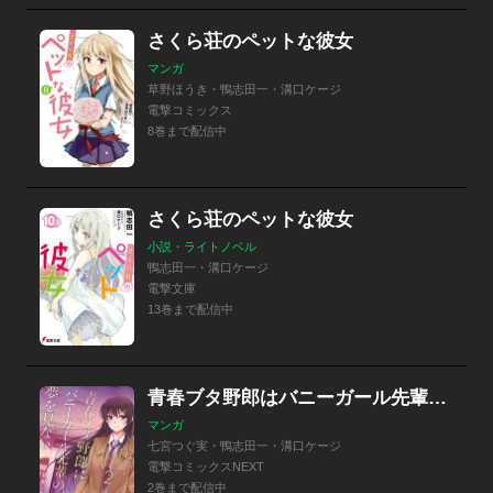
さくら荘のペットな彼女
マンガ
草野ほうき・鴨志田一・溝口ケージ
電撃コミックス
8巻まで配信中
さくら荘のペットな彼女
小説・ライトノベル
鴨志田一・溝口ケージ
電撃文庫
13巻まで配信中
青春ブタ野郎はバニーガール先輩の夢を見ない
マンガ
七宮つぐ実・鴨志田一・溝口ケージ
電撃コミックスNEXT
2巻まで配信中