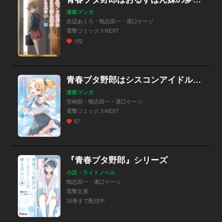
連載マンガ
吉辺あくろ・鴨志田一・溝口ケージ
電撃コミックスNEXT
152
青春ブタ野郎はシスコンアイドルの夢を見ない【分冊版】
連載マンガ
宮崎順・鴨志田一・溝口ケージ
電撃コミックスNEXT
57
『青春ブタ野郎』シリーズ
小説・ライトノベル
鴨志田一・溝口ケージ
電撃文庫
16巻まで配信中