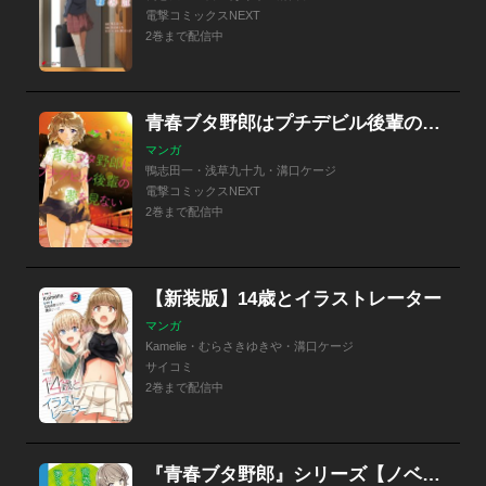
電撃コミックスNEXT
2巻まで配信中
青春ブタ野郎はプチデビル後輩の夢を見ない
マンガ
鴨志田一・浅草九十九・溝口ケージ
電撃コミックスNEXT
2巻まで配信中
【新装版】14歳とイラストレーター
マンガ
Kamelie・むらさきゆきや・溝口ケージ
サイコミ
2巻まで配信中
『青春ブタ野郎』シリーズ【ノベル分冊版】