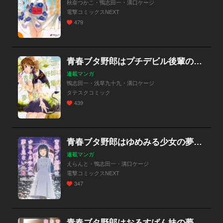
秋奈つかこ・鴨志田一・溝口ケージ
電撃コミックスNEXT
479
青春ブタ野郎はプチデビル後輩の夢を見ない 【タテスク】
連載マンガ
鴨志田一・浅草九十九・溝口ケージ
タテスクコミック
439
青春ブタ野郎はゆめみる少女の夢を見ない【分冊版】
連載マンガ
えらんと・鴨志田一・溝口ケージ
電撃コミックスNEXT
347
青春ブタ野郎はおるすばん妹の夢を見ない【分冊版】