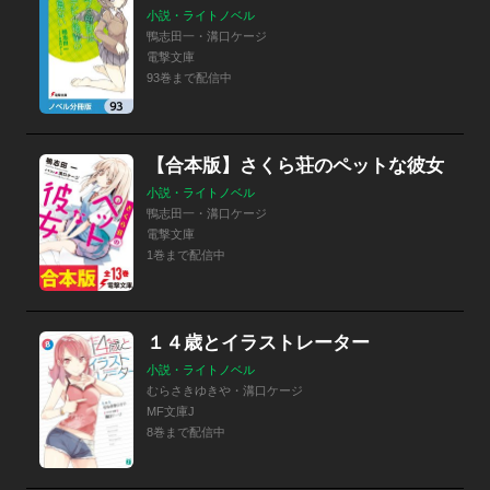
小説・ライトノベル
鴨志田一・溝口ケージ
電撃文庫
93巻まで配信中
【合本版】さくら荘のペットな彼女
小説・ライトノベル
鴨志田一・溝口ケージ
電撃文庫
1巻まで配信中
１４歳とイラストレーター
小説・ライトノベル
むらさきゆきや・溝口ケージ
MF文庫J
8巻まで配信中