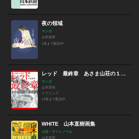
夜の領域
マンガ
山本直樹
1巻まで配信中
レッド 最終章 あさま山荘の１０日間
マンガ
山本直樹
イブニング
13巻まで配信中
WHITE 山本直樹画集
小説・ライトノベル
山本直樹