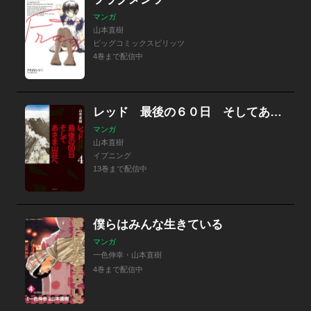
マンガ
山本直樹
ビッグコミックスピリッツ
4巻まで配信中
レッド 最後の６０日 そしてあさま山荘へ
マンガ
山本直樹
イブニング
13巻まで配信中
僕らはみんな生きている
マンガ
一色伸幸・山本直樹
4巻まで配信中