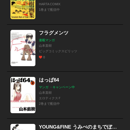
HARTA COMIX
1巻まで配信中
フラグメンツ
連載マンガ
山本直樹
ビッグコミックスピリッツ
0
はっぱ64
マンガ ・キャンペーン中
山本直樹
エロティクスＦ
2巻まで配信中
YOUNG&FINE うみべのまちでぼくらはなかよしだったか