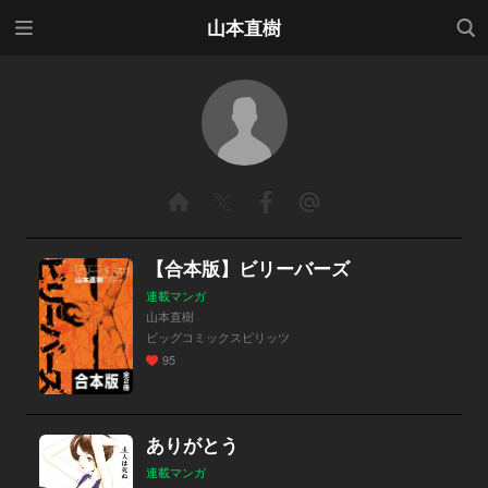
メニ
検索
山本直樹
ュー
【合本版】ビリーバーズ
連載マンガ
山本直樹
ビッグコミックスピリッツ
95
ありがとう
連載マンガ