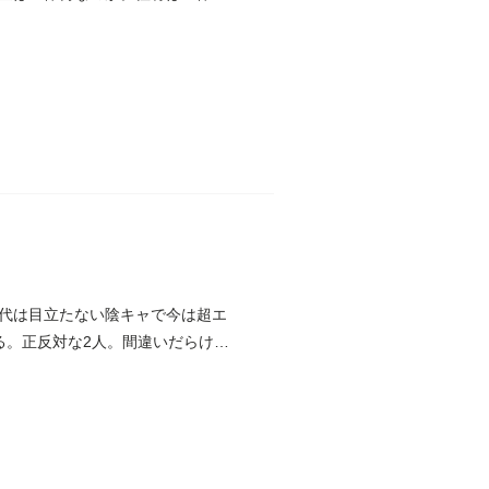
代は目立たない陰キャで今は超エ
る。正反対な2人。間違いだらけの