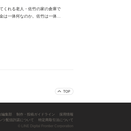
てくれる老人・佐竹の家の倉庫で
金は一体何なのか。佐竹は一体何
ンガ編集部
制作・投稿ガイドライン
採用情報
ンツ配信許諾について
特定商取引法について
©
LINE Digital Frontier Corporation