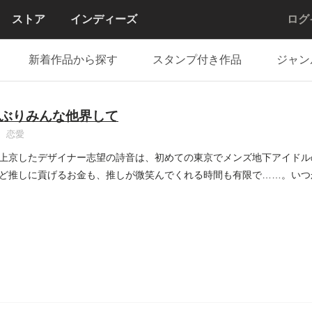
ストア
インディーズ
ログ
新着作品から探す
スタンプ付き作品
ジャン
ぶりみんな他界して
恋愛
上京したデザイナー志望の詩音は、初めての東京でメンズ地下アイドル
ど推しに貢げるお金も、推しが微笑んでくれる時間も有限で……。いつ
..