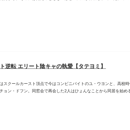
..
ト逆転 エリート陰キャの執愛【タテヨミ】
はスクールカースト頂点で今はコンビニバイトのユ・ウヨンと、高校時
チョン・ドフン。同窓会で再会した2人はひょんなことから同居を始め