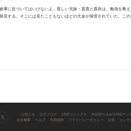
倉庫に近づいてはいけないよ」貧しい兄妹・直貴と真奈は、勉強を教え
発見する。そこには見たこともないほどの大金が保管されていた。この
..
お知らせ
公式ブログ
LINEコミックス
作品持ち込み/ LINEマ
会社概要
ヘルプ
利用規約
プライバシーポリシー
公告
コンテ