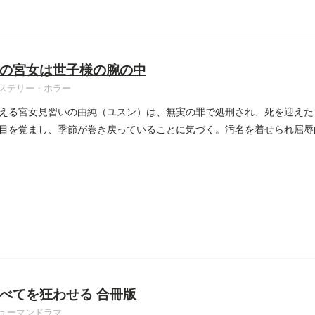
の宮女は世子様の腕の中
ステリー・ホラー
える宮女見習いの由純（ユスン）は、無実の罪で処刑され、死を迎えた
目を覚まし、季節が巻き戻っていることに気づく。汚名を着せられ屈辱
..
べてを狂わせる 合冊版
ューマンドラマ