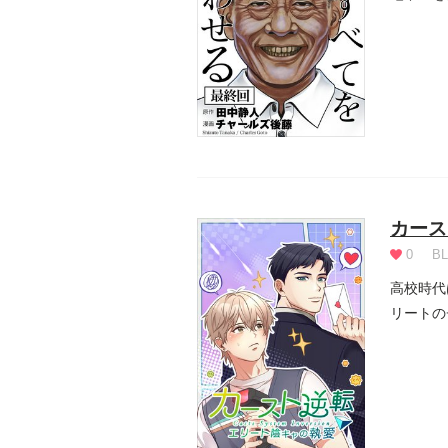
者なのか.
カース
0
BL
高校時代
リートの
愛の行...