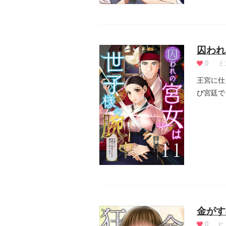
囚われ
0
ミ
王宮に仕
び宮廷で
じゃない.
金がす
0
ヒ