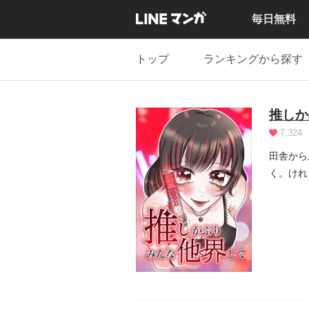
毎日無料
トップ
ランキングから探す
推しか
7,324
田舎から
く。けれ
る詩音は.