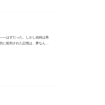
――はずだった。しかし由純は再
的に処刑された記憶は、夢なんか