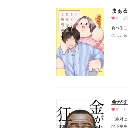
まぁる
0
恋
食べるこ
のに、あ
のモ...
金がす
0
ヒ
「絶対に
地下室を