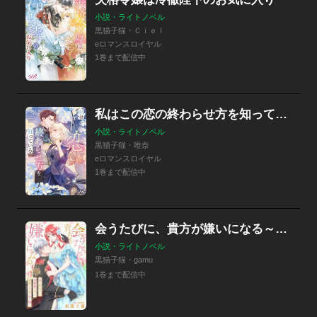
小説・ライトノベル
黒猫子猫・Ｃｉｅｌ
eロマンスロイヤル
1巻まで配信中
私はこの恋の終わらせ方を知っている
小説・ライトノベル
黒猫子猫・唯奈
eロマンスロイヤル
1巻まで配信中
会うたびに、貴方が嫌いになる～氷の貴公子は発情期を迎えた初恋の王女を甘く抱く～
小説・ライトノベル
黒猫子猫・gamu
1巻まで配信中