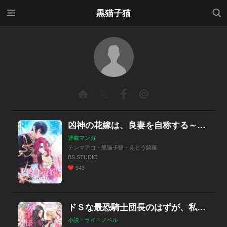
メニ
検索
黒猫子猫
ュー
凶神の花嫁は、良妻を自称する～旦那様、浮気も無視も大歓迎です～
連載マンガ
テンマアコ・黒猫子猫・えとう綺羅
BS STUDIO
943
ドＳな最恐騎士団長のはずが、私の女王様スキルには何故か逆らえない！？
小説・ライトノベル