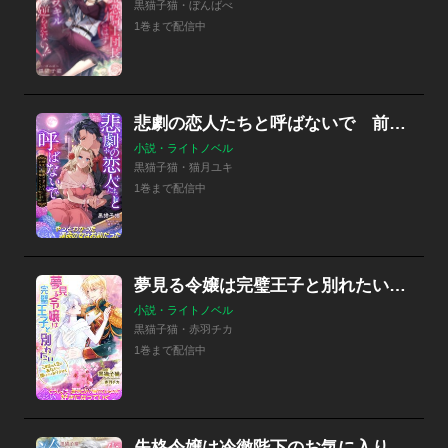
黒猫子猫・ぼんばべ
1巻まで配信中
悲劇の恋人たちと呼ばないで 前世は険悪だったので、お互い結婚したくないのですが
小説・ライトノベル
黒猫子猫・猫月ユキ
1巻まで配信中
夢見る令嬢は完璧王子と別れたい 三度目の人生はあなたと関わりたくありません
小説・ライトノベル
黒猫子猫・赤羽チカ
1巻まで配信中
失格令嬢は冷徹陛下のお気に入り