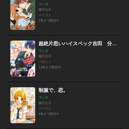
マンガ
藤沢志月
ベツコミ
2巻まで配信中
超絶片思いハイスペック吉田 分冊版
マンガ
藤沢志月
パルシィ
12巻まで配信中
制服で、恋。
マンガ
藤沢志月
ベツコミ
1巻まで配信中