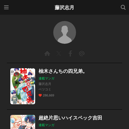
メニ
検索
藤沢志月
ュー
柚木さんちの四兄弟。
連載マンガ
藤沢志月
ベツコミ
286,669
超絶片思いハイスペック吉田
連載マンガ