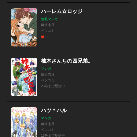
ハーレム☆ロッジ
連載マンガ
藤沢志月
ベツコミ
3
柚木さんちの四兄弟。
マンガ
藤沢志月
ベツコミ
23巻まで配信中
ハツ＊ハル
マンガ
藤沢志月
ベツコミ
13巻まで配信中