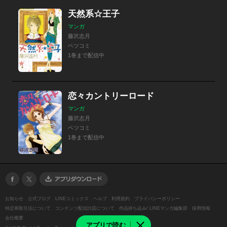
天然系☆王子
マンガ
藤沢志月
ベツコミ
1巻まで配信中
恋々カントリーロード
マンガ
藤沢志月
ベツコミ
1巻まで配信中
お知らせ
公式ブログ
LINEコミックス
ヘルプ
利用規約
プライバシーポリシー
特定商取引法について
コンテンツ配信許諾について
作品持ち込み/ LINEマンガ編集部
採用情報
会社概要
アプリで読む