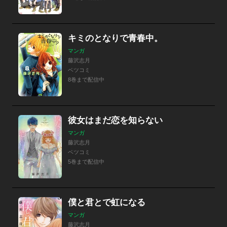
キミのとなりで青春中。
マンガ
藤沢志月
ベツコミ
8巻まで配信中
彼女はまだ恋を知らない
マンガ
藤沢志月
ベツコミ
5巻まで配信中
僕と君とで虹になる
マンガ
藤沢志月