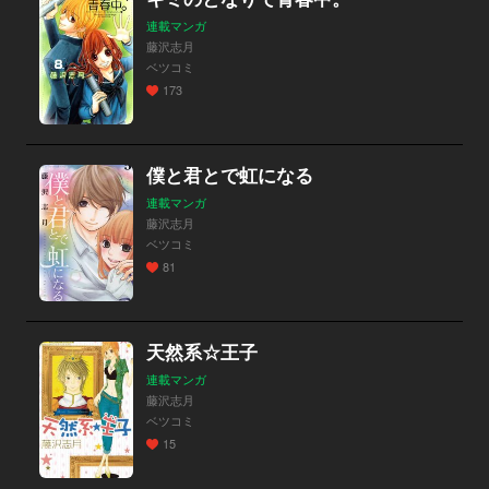
連載マンガ
藤沢志月
ベツコミ
173
僕と君とで虹になる
連載マンガ
藤沢志月
ベツコミ
81
天然系☆王子
連載マンガ
藤沢志月
ベツコミ
15