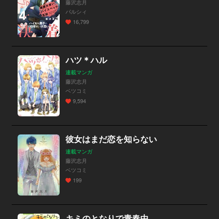
藤沢志月
パルシィ
16,799
ハツ＊ハル
連載マンガ
藤沢志月
ベツコミ
9,594
彼女はまだ恋を知らない
連載マンガ
藤沢志月
ベツコミ
199
キミのとなりで青春中。