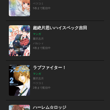
ベツコミ
5巻まで配信中
超絶片思いハイスペック吉田
マンガ
藤沢志月
パルシィ
4巻まで配信中
ラブファイター！
マンガ
藤沢志月
ベツコミ
2巻まで配信中
ハーレム☆ロッジ