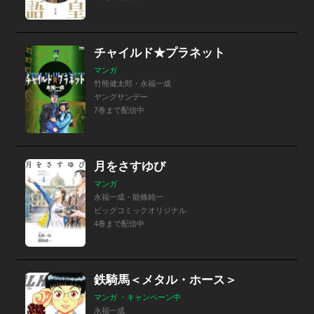
チャイルド★プラネット
マンガ
竹熊健太郎・永福一成
ヤングサンデー
7巻まで配信中
月をさすゆび
マンガ
永福一成・能條純一
ビッグコミックオリジナル
4巻まで配信中
鉄騎馬＜メタル・ホース＞
マンガ ・キャンペーン中
永福一成