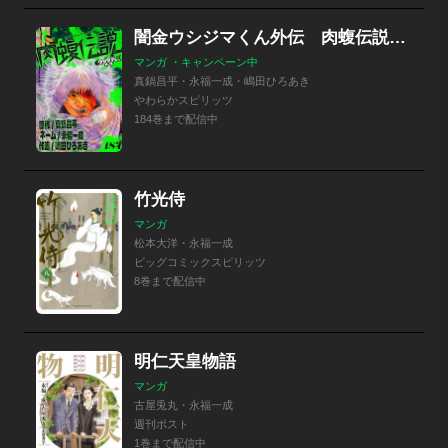
闇金ウシジマくん外伝 肉蝮伝説【単話】
マンガ ・キャンペーン中
真鍋昌平・永福一成・嶋田ひろあき
やわらかスピリッツ
184巻まで配信中
竹光侍
マンガ
松本大洋・永福一成
ビッグコミックスピリッツ
8巻まで配信中
明仁天皇物語
マンガ
古屋兎丸・永福一成
週刊ポスト
1巻まで配信中