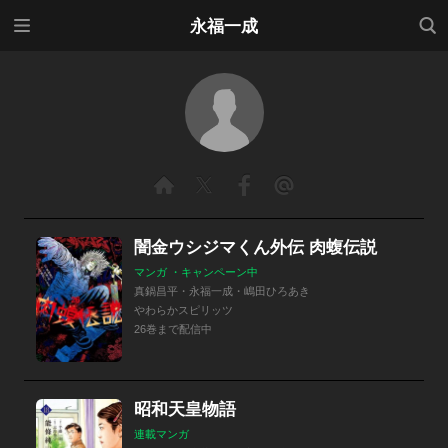
メニ
検索
永福一成
ュー
闇金ウシジマくん外伝 肉蝮伝説
マンガ ・キャンペーン中
真鍋昌平・永福一成・嶋田ひろあき
やわらかスピリッツ
26巻まで配信中
昭和天皇物語
連載マンガ