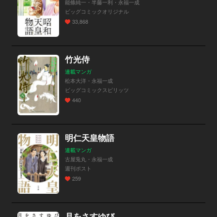
能條純一・半藤一利・永福一成
ビッグコミックオリジナル
33,868
竹光侍
連載マンガ
松本大洋・永福一成
ビッグコミックスピリッツ
440
明仁天皇物語
連載マンガ
古屋兎丸・永福一成
週刊ポスト
259
月をさすゆび