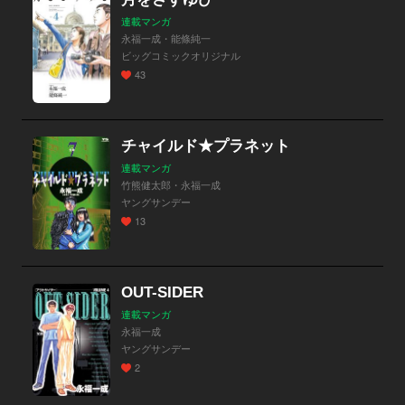
連載マンガ
永福一成・能條純一
ビッグコミックオリジナル
43
チャイルド★プラネット
連載マンガ
竹熊健太郎・永福一成
ヤングサンデー
13
OUT-SIDER
連載マンガ
永福一成
ヤングサンデー
2