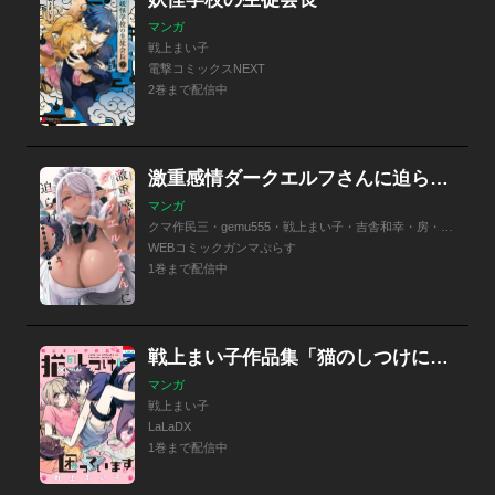
マンガ
戦上まい子
電撃コミックスNEXT
2巻まで配信中
激重感情ダークエルフさんに迫られちゃうアンソロジーコミック
マンガ
クマ作民三・gemu555・戦上まい子・吉舎和幸・房・沙和ゆず・中乃空
WEBコミックガンマぷらす
1巻まで配信中
戦上まい子作品集「猫のしつけに困っています」
マンガ
戦上まい子
LaLaDX
1巻まで配信中