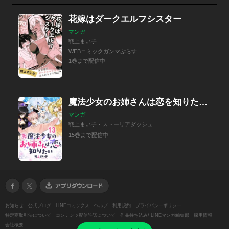
花嫁はダークエルフシスター
マンガ
戦上まい子
WEBコミックガンマぷらす
1巻まで配信中
魔法少女のお姉さんは恋を知りたい 【連載版】
マンガ
戦上まい子・ストーリアダッシュ
15巻まで配信中
お知らせ
公式ブログ
LINEコミックス
ヘルプ
利用規約
プライバシーポリシー
特定商取引法について
コンテンツ配信許諾について
作品持ち込み/ LINEマンガ編集部
採用情報
会社概要