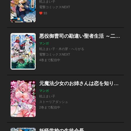
戦上まい子
電撃コミックスNEXT
93
悪役御曹司の勘違い聖者生活 ～二度目の人生はやりたい放題したいだけなのに～
マンガ
戦上まい子・木の芽・へりがる
電撃コミックスNEXT
4巻まで配信中
元魔法少女のお姉さんは恋を知りたい
マンガ
戦上まい子
ストーリアダッシュ
2巻まで配信中
妖怪学校の生徒会長