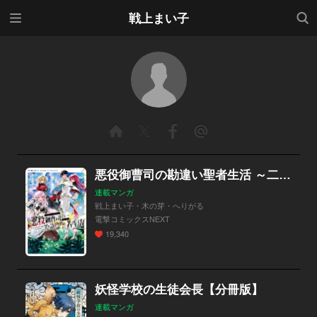
メニ
検索
戦上まい子
ュー
悪役御曹司の勘違い聖者生活 ～二度目の人生はやりたい放題したいだけなのに～ 【分冊版】
連載マンガ
戦上まい子・木の芽・へりがる
電撃コミックスNEXT
19,340
妖怪学校の生徒会長【分冊版】
連載マンガ