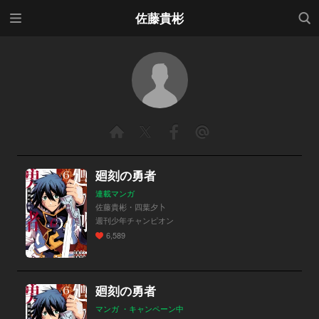
メニ
検索
佐藤貴彬
ュー
廻刻の勇者
連載マンガ
佐藤貴彬・四葉夕卜
週刊少年チャンピオン
6,589
廻刻の勇者
マンガ ・キャンペーン中