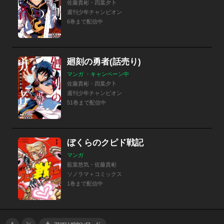
佐藤貴彬・四葉夕卜
週刊少年チャンピオン
6巻まで配信中
廻刻の勇者(話売り)
マンガ ・キャンペーン中
佐藤貴彬・四葉夕卜
週刊少年チャンピオン
51巻まで配信中
ぼくらのクピド戦記
マンガ
藍葉悠気・佐藤貴彬
ソノラマ＋コミックス
1巻まで配信中