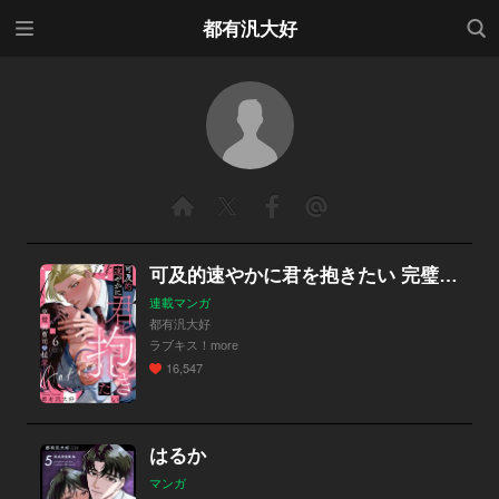
メニ
検索
都有汎大好
ュー
可及的速やかに君を抱きたい 完璧御曹司の猛愛（分冊版）
連載マンガ
都有汎大好
ラブキス！more
16,547
はるか
マンガ