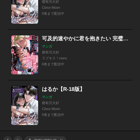
都有汎大好
Close Moon
5巻まで配信中
可及的速やかに君を抱きたい 完璧御曹司の猛愛（分冊版）
マンガ
都有汎大好
ラブキス！more
6巻まで配信中
はるか【R-18版】
マンガ
都有汎大好
Close Moon
5巻まで配信中