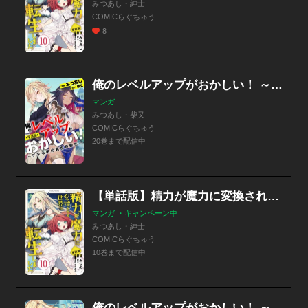
みつあし・紳士
COMICらぐちゅう
8
俺のレベルアップがおかしい！ ～デキる男の異世界転生～（フルカラー全年齢版）【タテヨミ】
マンガ
みつあし・柴又
COMICらぐちゅう
20巻まで配信中
【単話版】精力が魔力に変換される世界に転生しました（フルカラー）
マンガ ・キャンペーン中
みつあし・紳士
COMICらぐちゅう
10巻まで配信中
俺のレベルアップがおかしい！ ～デキる男の異世界転生～