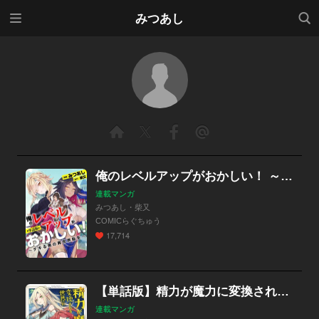
メニ
検索
みつあし
ュー
俺のレベルアップがおかしい！ ～デキる男の異世界転生～（フルカラー全年齢版）【タテヨミ】
連載マンガ
みつあし・柴又
COMICらぐちゅう
17,714
【単話版】精力が魔力に変換される世界に転生しました（フルカラー）
連載マンガ