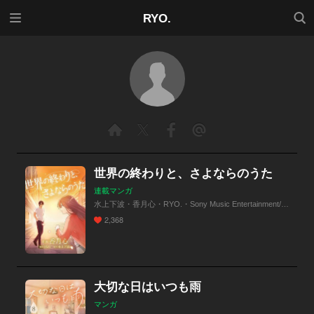
メニ
検索
RYO.
ュー
世界の終わりと、さよならのうた
連載マンガ
水上下波・香月心・RYO.・Sony Music Entertainment/SHINE Partners
2,368
大切な日はいつも雨
マンガ