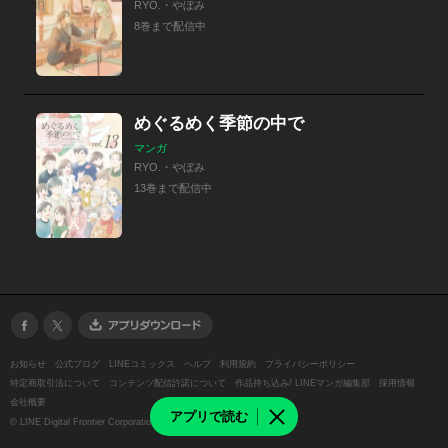
RYO.・やぼみ
8巻まで配信中
めぐるめく季節の中で
マンガ
RYO.・やぼみ
13巻まで配信中
お知らせ
公式ブログ
LINEコミックス
ヘルプ
利用規約
プライバシーポリシー
特定商取引法について
コンテンツ配信許諾について
作品持ち込み/ LINEマンガ編集部
採用情報
会社概要
アプリで読む
©
LINE Digital Frontier Corporation