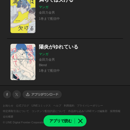
マンガ
金田力金男
1巻まで配信中
陽炎がゆれている
マンガ
金田力金男
Blend
1巻まで配信中
お知らせ
公式ブログ
LINEコミックス
ヘルプ
利用規約
プライバシーポリシー
特定商取引法について
コンテンツ配信許諾について
作品持ち込み/ LINEマンガ編集部
採用情報
会社概要
アプリで読む
©
LINE Digital Frontier Corporation