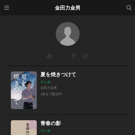
メニ
検索
金田力金男
ュー
夏を焼きつけて
マンガ
金田力金男
1巻まで配信中
青春の影
マンガ