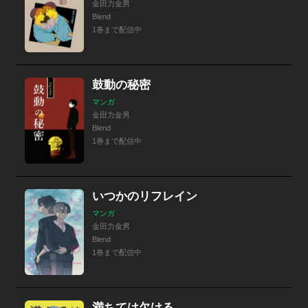
金田力金男
Blend
1巻まで配信中
鼓動の秘密
マンガ
金田力金男
Blend
1巻まで配信中
いつかのリフレイン
マンガ
金田力金男
Blend
1巻まで配信中
満ちては欠ける