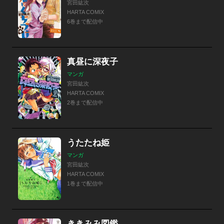
宮田紘次
HARTA COMIX
6巻まで配信中
真昼に深夜子
マンガ
宮田紘次
HARTA COMIX
2巻まで配信中
うたたね姫
マンガ
宮田紘次
HARTA COMIX
1巻まで配信中
ききみみ図鑑