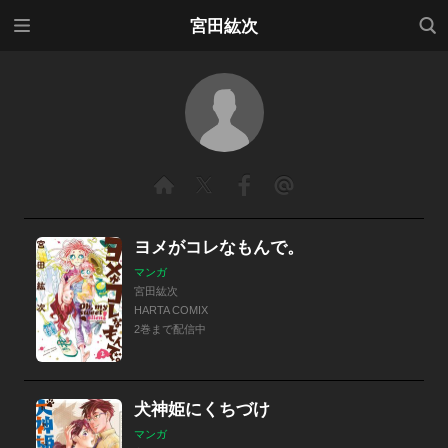
メニ
検索
宮田紘次
ュー
ヨメがコレなもんで。
マンガ
宮田紘次
HARTA COMIX
2巻まで配信中
犬神姫にくちづけ
マンガ