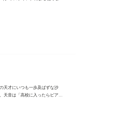
の天才にいつも一歩及ばずな沙
、天音は「高校に入ったらピアノ