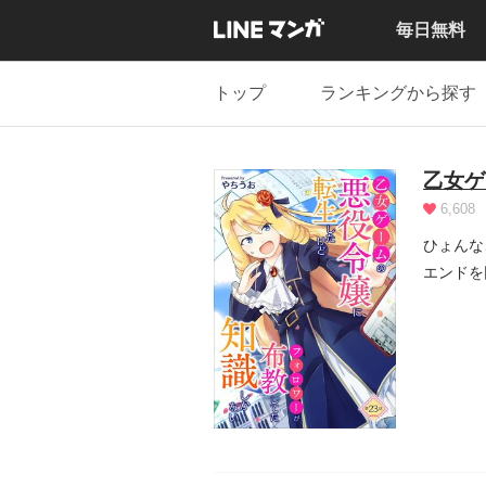
毎日無料
トップ
ランキングから探す
乙女ゲ
6,608
ひょんな
エンドを
った感...