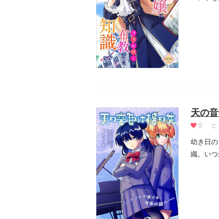
った感...
天の音
0
ヒ
幼き日の
織。いつ
をやめる」