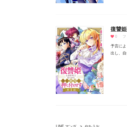
復讐姫
0
フ
予言によ
出し、自
デボラに.
LINE マンガ
やちうお