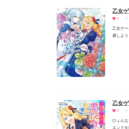
乙女ゲ
0
フ
乙女ゲー
避しよう
強めなイ.
乙女ゲ
0
フ
ひょんな
エンドを