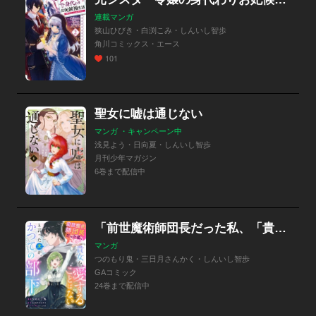
連載マンガ
狭山ひびき・白渕こみ・しんいし智歩
角川コミックス・エース
101
聖女に嘘は通じない
マンガ ・キャンペーン中
浅見よう・日向夏・しんいし智歩
月刊少年マガジン
6巻まで配信中
「前世魔術師団長だった私、「貴女を愛することはない」と言った夫が、かつての部下【分冊版】（コミック）」シリーズ
マンガ
つのもり鬼・三日月さんかく・しんいし智歩
GAコミック
24巻まで配信中