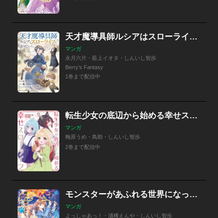
天才魔導具師ルシアはスローライフを送りたい！
マンガ
永月六片・藍上イオタ・しんいし智歩
Berry’s Fantasy
1巻まで配信中
転生少女の底辺から始める幸せスローライフ
マンガ
梅原うめ・鳥助・しんいし智歩
2巻まで配信中
モンスターがあふれる世界になったけど、頼れる猫がいるから大丈夫です
マンガ
よっしゃあっ！・浦稀えんや・しんいし智歩