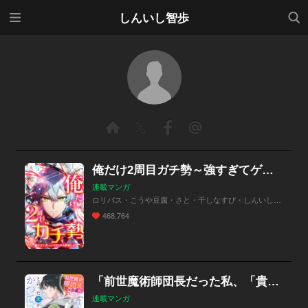
メニ
検索
しんいし智歩
ュー
俺だけ2周目ガチ勢～強すぎてゲームバランスを破壊した～
連載マンガ
ロリバス・こうや豆腐・さと・干しなすび・しんいし智歩・Studio No.9
468,764
「前世魔術師団長だった私、「貴女を愛することはない」と言った夫が、かつての部下【分冊版】（コミック）」シリーズ
連載マンガ