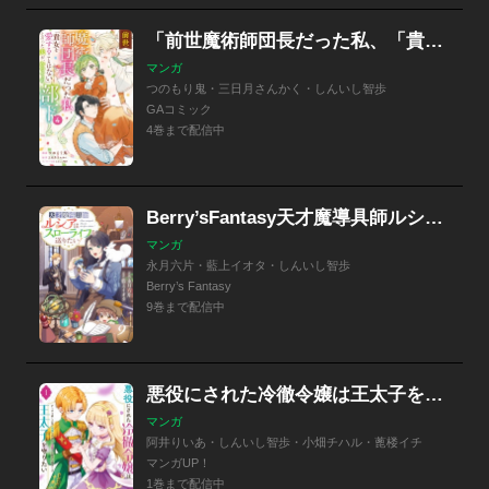
「前世魔術師団長だった私、「貴女を愛することはない」と言った夫が、かつての部下（コミック）」シリーズ
マンガ
つのもり鬼・三日月さんかく・しんいし智歩
GAコミック
4巻まで配信中
Berry’sFantasy天才魔導具師ルシアはスローライフを送りたい！
マンガ
永月六片・藍上イオタ・しんいし智歩
Berry’s Fantasy
9巻まで配信中
悪役にされた冷徹令嬢は王太子を守りたい～やり直し人生で我慢をやめたら溺愛され始めた様子～（コミック）
マンガ
阿井りいあ・しんいし智歩・小畑チハル・蓖楼イチ
マンガUP！
1巻まで配信中