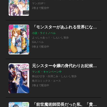
マンガUP！
2巻まで配信中
「モンスターがあふれる世界になったけど、頼れる猫がいるから大丈夫です」シリーズ
小説・ライトノベル
よっしゃあっ！・しんいし智歩
GAノベル
0巻まで配信中
元シスター令嬢の身代わりお妃候補生活 ～神様に無礼な人はこの私が許しません～
マンガ ・キャンペーン中
狭山ひびき・白渕こみ・しんいし智歩
角川コミックス・エース
2巻まで配信中
「前世魔術師団長だった私、「貴女を愛することはない」と言った夫が、かつての部下」シリーズ