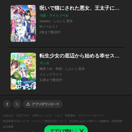
呪いで猫にされた悪女、王太子に拾われる。
小説・ライトノベル
sasasa・しんいし智歩
Mノベルスｆ
2巻まで配信中
転生少女の底辺から始める幸せスローライフ 【単話版】
マンガ
梅原うめ・鳥助・しんいし智歩
コミックライド
11巻まで配信中
お知らせ
公式ブログ
LINEコミックス
ヘルプ
利用規約
プライバシーポリシー
特定商取引法について
コンテンツ配信許諾について
作品持ち込み/ LINEマンガ編集部
採用情報
会社概要
アプリで読む