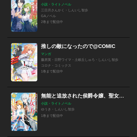
小説・ライトノベル
三日月さんかく・しんいし智歩
GAノベル
2巻まで配信中
推しの敵になったので@COMIC
マンガ
藤房英・日野ワイマ・土岐丘しゅろ・しんいし智歩
コロナ・コミックス
1巻まで配信中
無能と追放された侯爵令嬢、聖女の力に目覚めました
小説・ライトノベル
ゆうき・しんいし智歩
1巻まで配信中