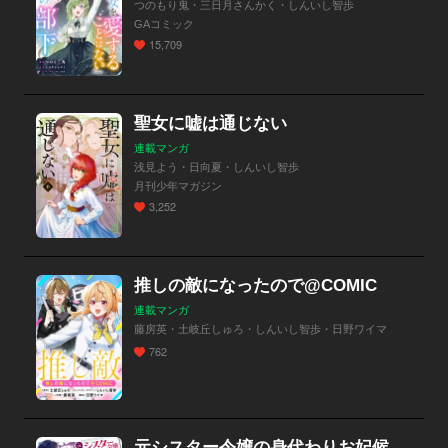
つのもり鬼・三日月さんかく・しんいし智歩
GAコミック
15,709
聖女に嘘は通じない
連載マンガ
浅見よう・日向夏・しんいし智歩
月刊少年マガジン
3,252
推しの敵になったので@COMIC
連載マンガ
藤房英・土岐丘しゅろ・しんいし智歩・日野ワイマ
762
元シスター令嬢の身代わりお妃候補生活 ～神様に無礼な人はこの私が許しません～【分冊版】