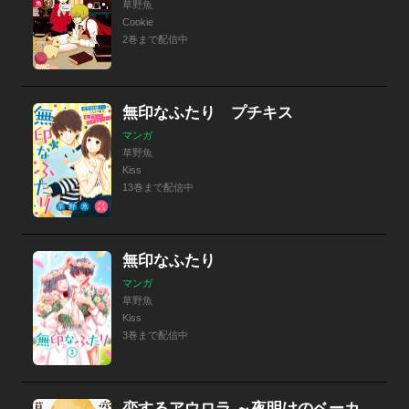
草野魚
Cookie
2巻まで配信中
無印なふたり プチキス
マンガ
草野魚
Kiss
13巻まで配信中
無印なふたり
マンガ
草野魚
Kiss
3巻まで配信中
恋するアウロラ ～夜明けのベーカリー～