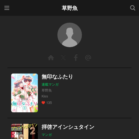
メニ
検索
草野魚
ュー
無印なふたり
連載マンガ
草野魚
Kiss
135
拝啓アインシュタイン
マンガ