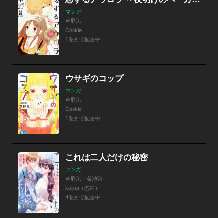
マンガ
草野魚
Cookie
1巻まで配信中
ウサギのコップ
マンガ
草野魚
Cookie
1巻まで配信中
これは二人だけの秘密
マンガ
草野魚・菊池策
koiyui（恋結）
4巻まで配信中